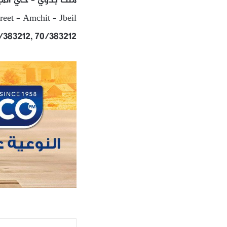
ملك بدوي – حي الم
eet – Amchit – Jbeil
/383212, 70/383212