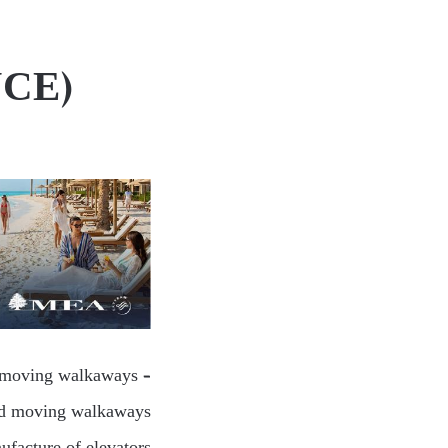
UCE)
nd moving walkaways –
and moving walkaways