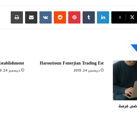
لينكدإن
بينتيريست
مشاركة عبر البريد
طباعة
X
stablishment
Haroutioun Fenerjian Trading Est
ديسمبر 24, 2019
ديسمبر 24, 2019
مرضى فرصة