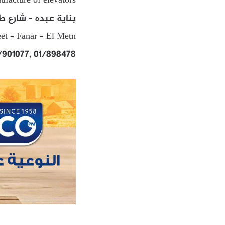
facture of elevators
بناية عبده – شارع ط
et – Fanar – El Metn
1/901077, 01/898478