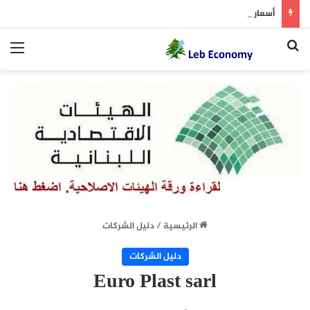
أسعار النفط تسجل خسارة متتالية للأسبوع الثاني.. وبرنت يتداول دون 84 دولاراً
بحث عن
الق
الرئيسية
/
دليل الشركات
دليل الشركات
Euro Plast sarl