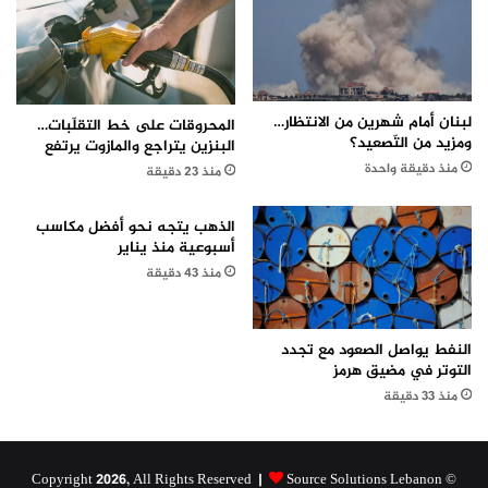
لبنان أمام شهرين من الانتظار…
المحروقات على خط التقلّبات…
ومزيد من التّصعيد؟
البنزين يتراجع والمازوت يرتفع
منذ دقيقة واحدة
منذ 23 دقيقة
الذهب يتجه نحو أفضل مكاسب
أسبوعية منذ يناير
منذ 43 دقيقة
النفط يواصل الصعود مع تجدد
التوتر في مضيق هرمز
منذ 33 دقيقة
Source Solutions Lebanon
© Copyright 2026, All Rights Reserved |