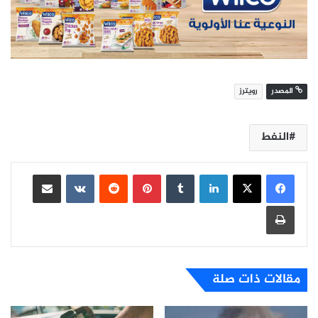
المصدر
رويترز
النفط
لينكدإن
بينتيريست
مشاركة عبر البريد
طباعة
مقالات ذات صلة