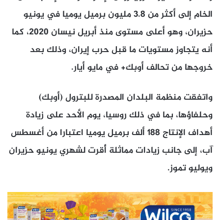
الخام إلى أكثر من 3.8 مليون برميل يوميا في يونيو ​
حزيران، وهو أعلى مستوى منذ أبريل نيسان 2020، ​كما
أنه ⁠يتجاوز مستويات ما قبل حرب إيران، وذلك بعد
خروجها من تحالف أوبك+ في مايو أيار.
واتفقت منظمة البلدان المصدرة للبترول (أوبك)
وحلفاؤها، ⁠بما في ​ذلك روسيا، يوم الأحد على زيادة ​
أهداف الإنتاج 188 ألف برميل يوميا اعتبارا من أغسطس
آب، إلى جانب زيادات ​مماثلة أُقرت لشهري يونيو حزيران
ويوليو تموز.