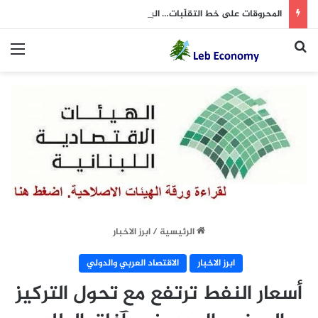
المحروقات على خط التقلّبات… البنزين يتراجع والمازوت يرتفع
بحث عن
الق
الرئيسية
/
ابرز الاخبار
ابرز الاخبار
الاقتصاد العربي والدولي
أسعار النفط ترتفع مع تحول التركيز