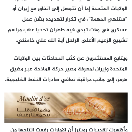
الولايات المتحدة إما أن تتوصل إلى اتفاق ​مع إيران أو
“ستنهي المهمة”، في تكرار لتهديده بشن عمل
عسكري في وقت ‌تبدي ⁠فيه طهران تحديا عقب مراسم
تشييع الزعيم الأعلى الراحل آية الله علي خامنئي.
ويتابع المستثمرون عن كثب المحادثات بين الولايات
المتحدة وإيران لمعرفة مصير حركة الملاحة عبر مضيق
هرمز، إلى جانب مراقبة ​تعافي صادرات النفط ​الخليجية.
وأظهرت تقديرات رويترز ⁠أن الإمارات رفعت إنتاجها من