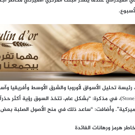
طي الفيدرالي عندما يصدر البنك المركزي الأميركي محاضر ا
أسبوع.
 رئيسة تحليل الأسواق لأوروبا والشرق الأوسط وأفريقيا وآ
غروب” (StoneX Group Inc)، في مذكرة: “بشكل عام، تتخذ السوق رؤية أكثر 
لأميركية”. وأضافت: “ساعد ذلك في منح الأصول الصلبة بعض 
طر هرمز ورهانات الفائدة