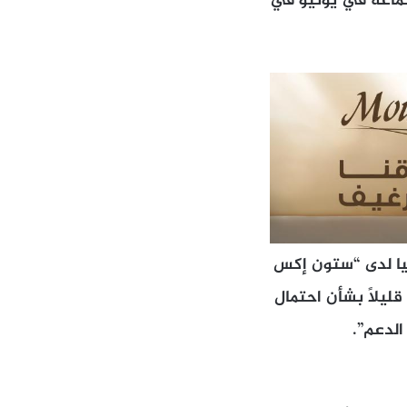
جتماعه في يونيو في
سيا لدى “ستون إكس
حذراً قليلاً بشأن احتمال
الدعم”.