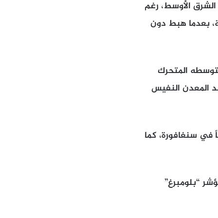
الشرق الأوسط، رغم
ذ مايو، وارتد فوق 4000 دولار للأونصة، بعدما هبط دون
توسطه المتحرك
د المعدن النفيس
0.6% إلى 4138.55 دولار للأونصة في الساعة 10:34 صباحاً في سنغافورة، كما
ؤشر “بلومبرغ”