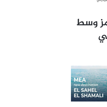
فيدرالي
مز وسط
ي