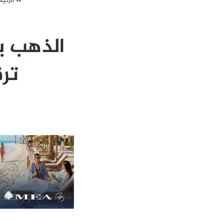
الرئي
الذهب ي
تر