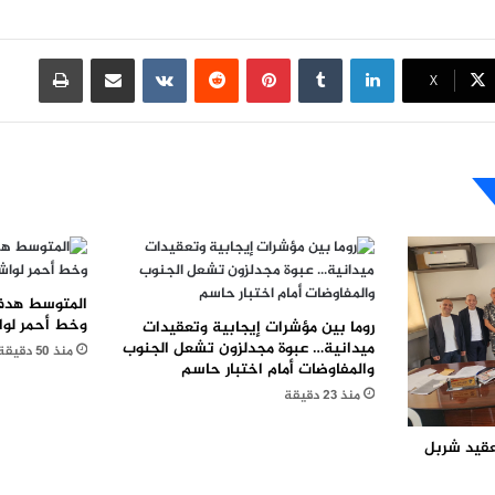
لينكدإن
بينتيريست
مشاركة عبر البريد
طباعة
X
المتوسط هدف
وخط أحمر لو
روما بين مؤشرات إيجابية وتعقيدات
ميدانية… عبوة مجدلزون تشعل الجنوب
منذ 50 دقيقة
والمفاوضات أمام اختبار حاسم
منذ 23 دقيقة
عقيد شربل