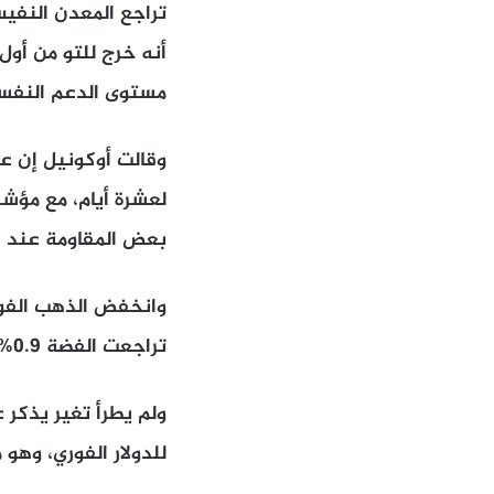
تراجع المعدن النفي
مستوى الدعم النفس
وقالت أوكونيل إن 
لعشرة أيام، مع مؤش
بعض المقاومة عند 4180 دولاراً، ويستند إلى دعم فني فوق 4130 دولاراً”.
تراجعت الفضة 0.9% إلى 61.51 دولار للأونصة.
ولم يطرأ تغير يذكر 
للدولار الفوري، وهو 