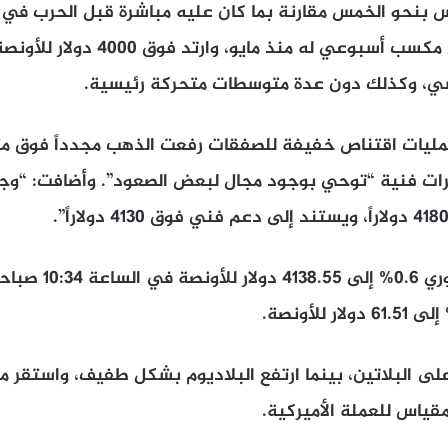
س بنحو الخمس مقارنة بما كان عليه مباشرة قبل الحرب في 
أنه خرج للتو من أول مكسب أسبوعي له من
ي، وكذلك دون عدة متوسطات متحركة رئيسية.
عمليات اقتناص خفيفة للصفقات رفعت الذهب مجدداً فوق م
رات فنية “توحي بوجود مجال لبعض الصعود”. وأضافت: “وج
وانخفض الذهب الفوري 
على البلاتين، بينما ارتفع البلاديوم بشكل طفيف، واستقر م
مقياس للعملة الأميركية.