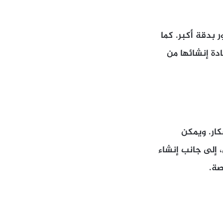
بدقة أكبر. كما
دة إنشائها من
أفكار. ويمكن
إلى جانب إنشاء
صة.