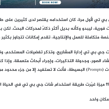
ي تي لأول مرة، كان استخدامه يقتصر لدى كثيرين على طر
فورية، ليبدو وكأنه بديل أكثر ذكاءً لمحركات البحث. لكن 
نصة متكاملة للعمل والإنتاجية، تقدم إمكانات تتجاوز بكثير 
 جي بي تي إدارة المشاريع، وتذكر تفضيلات المستخدم، وت
شاء الصور، وجدولة التذكيرات، وإجراء أبحاث متعمقة. وإذا ك
 من إمكاناته.