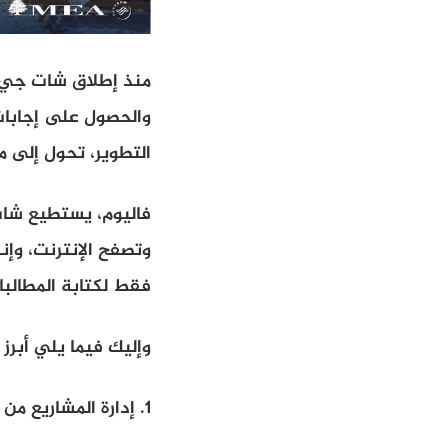
منذ إطلاق شات جي ب
والحصول على إجابات 
التطوير، تحول إلى م
فاليوم، يستطيع شات
وتصفح الإنترنت، وإن
فقط لكتابة المطالبات (Prompts) البسيطة، فأنت لا تستفيد إلا من جزء محدود
وإليك فيما يلي أبرز 11 ميزة غيّرت طريقة استخدام شات جي بي تي في الحياة اليومية:
1. إدارة المشاريع من مكان واحد