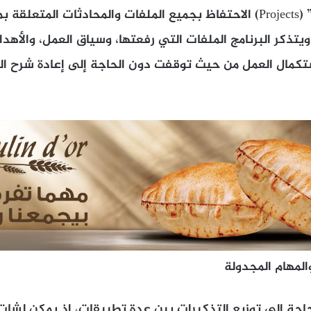
تتيح ميزة “المشاريع” (Projects) الاحتفاظ بجميع الملفات والمحادثات ا
تذكر البرنامج الملفات التي رفعتها، وسياق العمل، والأه
ستكمال العمل من حيث توقفت دون الحاجة إلى إعادة شرح ا
اجة إلى توزيع التذكيرات بين عدة تطبيقات، إذ يمكن لشا