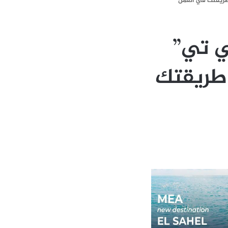
ي تي”
زة ستغير طريقتك