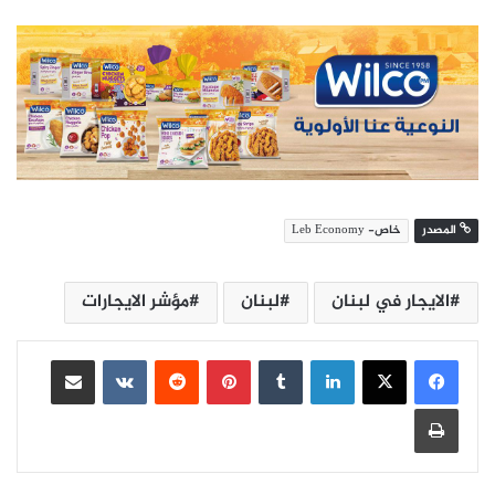
المصدر
خاص- Leb Economy
الايجار في لبنان
لبنان
مؤشر الايجارات
لينكدإن
بينتيريست
مشاركة عبر البريد
طباعة