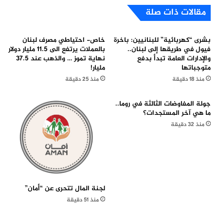
مقالات ذات صلة
بشرى “كهربائية” للبنانيين: باخرة
خاص- احتياطي مصرف لبنان
فيول في طريقها إلى لبنان..
بالعملات يرتفع الى 11.5 مليار دولار
والإدارات العامة تبدأ بدفع
نهاية تموز … والذهب عند 37.5
متوجباتها
مليار!
منذ 18 دقيقة
منذ 25 دقيقة
جولة المفاوضات الثالثة في روما..
ما هي آخر المستجدات؟
منذ 32 دقيقة
لجنة المال تتحرى عن “أمان”
منذ 51 دقيقة