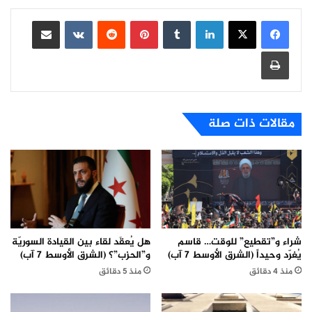
لينكدإن
بينتيريست
مشاركة عبر البريد
طباعة
مقالات ذات صلة
شراء و”تقطيع” للوقت… قاسم
هل يُعقَد لقاء بين القيادة السوريّة
يُغرّد وحيداً (الشرق الأوسط 7 آب)
و”الحزب”؟ (الشرق الأوسط 7 آب)
منذ 4 دقائق
منذ 5 دقائق