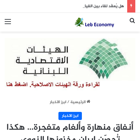
هل يُعقَد لقاء بين القيادة السوريّة و”الحزب”؟ (الشرق الأوسط 7 آب)
بحث عن
الق
الرئيسية
/
ابرز الاخبار
ابرز الاخبار
أنفاق منهارة وألغام متفجرة… هكذا
تُحصّن إيران مخزونها النووي