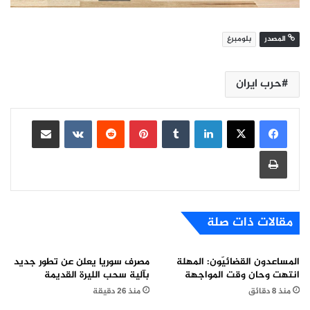
المصدر
بلومبرغ
حرب ايران
لينكدإن
بينتيريست
مشاركة عبر البريد
طباعة
مقالات ذات صلة
المساعدون القضائيّون: المهلة
مصرف سوريا يعلن عن تطور جديد
انتهت وحان وقت المواجهة
بآلية سحب الليرة القديمة
منذ 8 دقائق
منذ 26 دقيقة