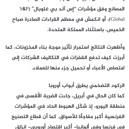
المصانع وفق مؤشرات “إس آند بي غلوبال” (S&P
Global)، أو انكمش في معظم القراءات الصادرة صباح
الخميس، باستثناء المملكة المتحدة.
وأظهرت النتائج استمرار تأثير موجة بناء المخزونات، كما
أبرزت كيف تدفع القفزات في التكاليف الشركات إلى
امتصاص الأعباء أو تحميل جزء منها للعملاء.
الركود التضخمي يطرق أبواب أوروبا
كما كان الحال في أبريل، جاءت الضربة الأقسى في
منطقة اليورو، إذ شكّل الهبوط الحاد في المؤشرات
الفرنسية أكبر مفاجأة للأسواق. كما أن قطاع التصنيع
في فرنسا وفي ألمانيا- أكبر اقتصاد أوروبي- انزلق