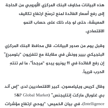
هذه البيانات مخاوف البنك المركزي الأوروبي من الحاجة
إلى رفع أسعار الفائدة لمنع ترسّخ ارتفاع تكاليف
المعيشة، حتى لو جاء ذلك على حساب النمو
الاقتصادي.
وقبل يوم من صدور البيانات، قال محافظ البنك المركزي
البلجيكي بيير وونش في مقابلة مع تلفزيون “بلومبرغ”
إن رفع الفائدة في 11 يونيو يبدو “مرجحاً”، ما لم تنتهِ
الحرب قريباً.
وقال كريس ويليامسون، كبير الاقتصاديين لدى “إس آند
بي غلوبال ماركت إنتليجنس” (S&P Global Market
Intelligence)، في بيان الخميس: “يوحي ارتفاع مؤشرات