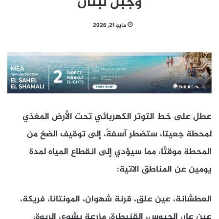
وجبل لبنان
مايو 21, 2026
عطل على خط التوتر الكهربائي تحت الأرض المغذي
لمحطة جعيتا، ستضطر آسفةً، إلى توقيف الضخ من
المحطة موقتًا، مما سيؤدي إلى انقطاع المياه لمدة
يومين عن المناطق الاتية:
العطشانة، عين علق، قرنة شهوان، المونتانا، فريكة،
عين عار، الحبوس، القنيطرة، مزرعة يشوع، الربوة،