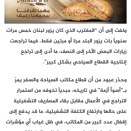
ولفت إلى أن “المغترب الذي كان يزور لبنان خمس مرات
سنوياً بات يزور البلد مرة أو مرتين فقط، فيما تراجعت
زيارات البعض الآخر إلى النصف، ما أدى إلى تراجع
إنتاجية القطاع السياحي بشكل كبير”.
وحذّر عبود من أن قطاع مكاتب السياحة والسفر يمرّ
بـ”أسوأ أزمة” في تاريخه، مبدياً تخوفه من استمرار
التراجع في الأعمال مقابل بقاء المصاريف التشغيلية
على حالها وارتفاع الكلفة التشغيلية، ما قد يدفع إلى
إقفال عدد كبير من المكاتب، في ظل غياب أي مؤشرات