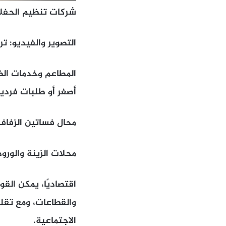
شركات تنظيم الحفلات (Event Planners): فقدت جزءًا كبيرًا من سو
التصوير والفيديو: ت
المطاعم وخدمات الضي
أصغر أو طلبات فردية
محال فساتين الزفاف 
محلات الزينة والورو
اقتصاديًا، يمكن ال
والقطاعات، ومع تقلص
الاجتماعية.