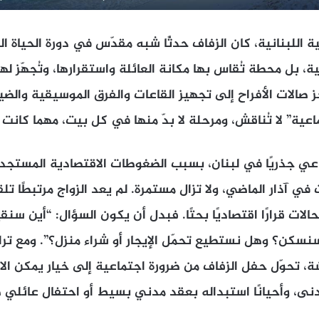
ة اللبنانية، كان الزفاف حدثًا شبه مقدّس في دورة الحياة ال
ة، بل محطة تُقاس بها مكانة العائلة واستقرارها، وتُجهّز ل
صالات الأفراح إلى تجهيز القاعات والفرق الموسيقية والضيا
ية” لا تُناقش، ومرحلة لا بدّ منها في كل بيت، مهما كانت 
اعي جذريًا في لبنان، بسبب الضغوطات الاقتصادية المستجدة
ي آذار الماضي، ولا تزال مستمرة. لم يعد الزواج مرتبطًا تل
لات قرارًا اقتصاديًا بحتًا. فبدل أن يكون السؤال: “أين سن
سنسكن؟ وهل نستطيع تحمّل الإيجار أو شراء منزل؟”. ومع تراج
ة، تحوّل حفل الزفاف من ضرورة اجتماعية إلى خيار يمكن الا
دنى، وأحيانًا استبداله بعقد مدني بسيط أو احتفال عائلي ص