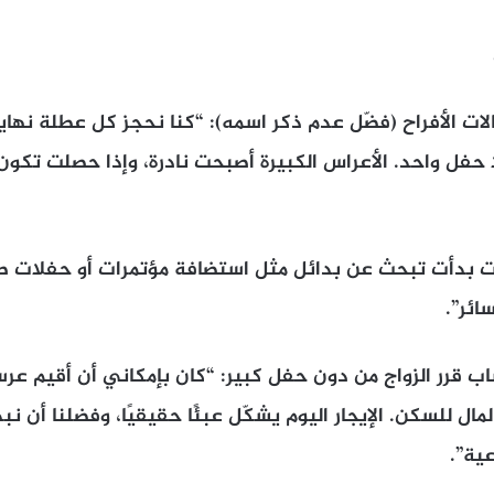
ات الأفراح (فضّل عدم ذكر اسمه): “كنا نحجز كل عطلة نهاي
بلا حفل واحد. الأعراس الكبيرة أصبحت نادرة، وإذا حصلت تك
 بدأت تبحث عن بدائل مثل استضافة مؤتمرات أو حفلات صغ
ئر”.
ب قرر الزواج من دون حفل كبير: “كان بإمكاني أن أقيم عرسًا
لمال للسكن. الإيجار اليوم يشكّل عبئًا حقيقيًا، وفضلنا أن نب
ية”.