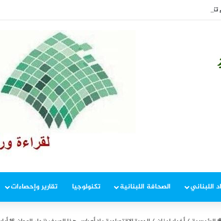
تتصاعد… شو ناطرين؟ (الجمهورية 7 آب)
د اللبناني
الصحافة اللبنانية
تكنولوجيا
تقارير وإحصاءات