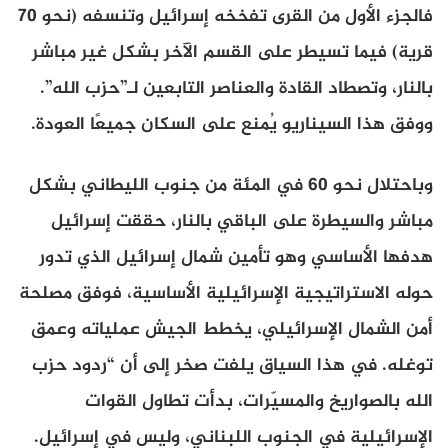
فالجزء الأول من القرى تفخخه إسرائيل وتنسفه (نحو 70
قرية) فيما تسيطر على القسم الآخر بشكل غير مباشر
بالنار، وتصطاد القادة والعناصر التابعين لـ”حزب الله”.
ووفق هذا السيناريو يُمنع على السكان جميعًا العودة.
وباحتلال نحو 60 في المئة من جنوب الليطاني بشكل
مباشر والسيطرة على الباقي بالنار، حققت إسرائيل
هدفها الأساسي وهو تأمين شمال إسرائيل الذي تدور
حوله الاستراتيجية الإسرائيلية الأساسية، فوفق مصلحة
أمن الشمال الإسرائيلي، يخطط الجيش عملياته وعمق
توغله. في هذا السياق يلفت صخر إلى أن “ردود حزب
الله بالصواريخ والمسيّرات، بدأت تطاول القوات
الإسرائيلية في الجنوب اللبناني، وليس في إسرائيل.