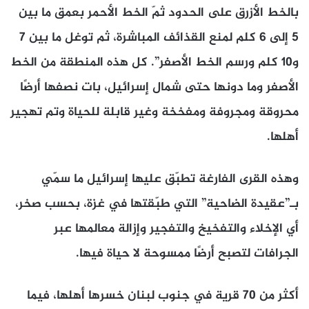
بالخط الأزرق على الحدود ثمّ الخط الأحمر بعمق ما بين
5 إلى 6 كلم لمنع القذائف المباشرة، ثم توغل ما بين 7
و10 كلم ورسم الخط الأصفر”. كل هذه المنطقة من الخط
الأصفر وما دونها حتى شمال إسرائيل، بات نصفها أرضًا
محروقة ومجروفة ومفخخة وغير قابلة للحياة وتم تهجير
أهلها.
وهذه القرى الفارغة تطبّق عليها إسرائيل ما سمّي
بـ”عقيدة الضاحية” التي طبّقتها في غزة، بحسب صخر،
أي الإخلاء والتفخيخ والتفجير وإزالة معالمها عبر
الجرافات لتصبح أرضًا ممسوحة لا حياة فيها.
أكثر من 70 قرية في جنوب لبنان خسرها أهلها، فيما