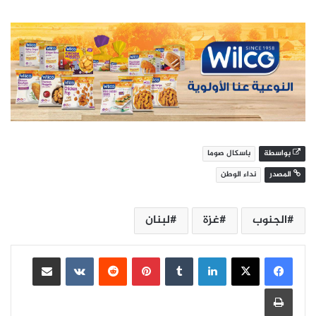
بواسطة
باسكال صوما
المصدر
نداء الوطن
الجنوب
غزة
لبنان
لينكدإن
بينتيريست
مشاركة عبر البريد
طباعة