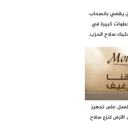
اق يقضي بانسحاب
خطوات كبيرة في
 من ابرز الافكار الاميركية التي طرحت من ال cia هي العمل على تجهيز
الارض لنزع سلاح