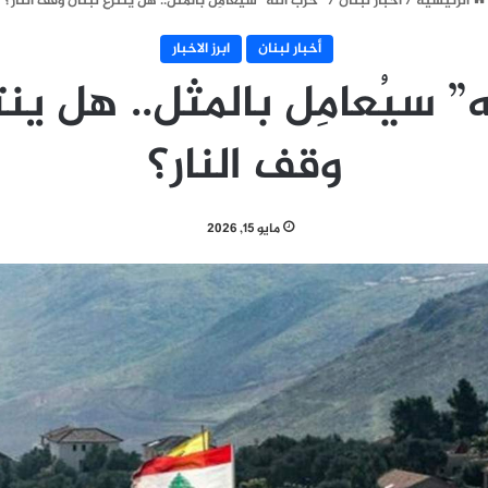
الرئيسية
/
أخبار لبنان
/
“حزب الله” سيُعامِل بالمثل.. هل ينتزع لبنان وقف النار؟
أخبار لبنان
ابرز الاخبار
” سيُعامِل بالمثل.. هل ينت
وقف النار؟
مايو 15, 2026