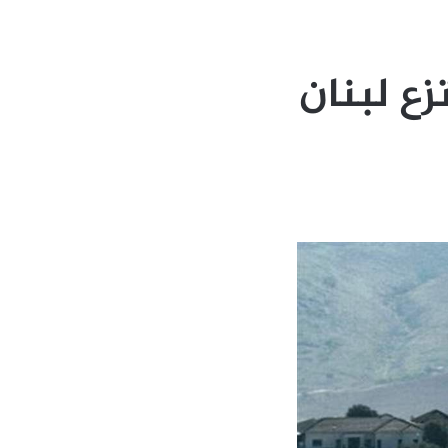
زع لبنان