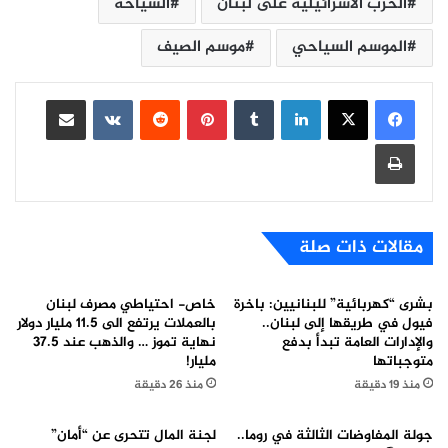
الحرب الاسرائيلية على لبنان
السياحة
الموسم السياحي
موسم الصيف
لينكدإن
بينتيريست
مشاركة عبر البريد
طباعة
مقالات ذات صلة
بشرى “كهربائية” للبنانيين: باخرة
خاص- احتياطي مصرف لبنان
فيول في طريقها إلى لبنان..
بالعملات يرتفع الى 11.5 مليار دولار
والإدارات العامة تبدأ بدفع
نهاية تموز … والذهب عند 37.5
متوجباتها
مليار!
منذ 19 دقيقة
منذ 26 دقيقة
جولة المفاوضات الثالثة في روما..
لجنة المال تتحرى عن “أمان”