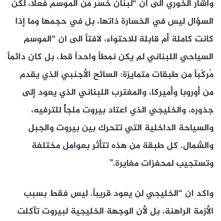
واشار الخوري الى ان “لبنان خسر من الموسم فعلاً، لكن
السؤال ليس في الخسارة ذاتها، بل في حجمها وما إذا
كانت كاملة أم قابلة للاحتواء، لافتاً الى ان “الموسم
السياحي اللبناني لم يكن نمطاً واحداً قط، بل كان دائماً
مُركّباً من طبقات متمايزة: السائح الأجنبي الذي يقدم
من أوروبا وأميركا، والمغترب اللبناني الذي يعود إلى
جذوره، والخليجي الذي اعتاد بيروت ملجأً للترفيه،
والسياحة الداخلية التي تتحرك بين بيروت والجبل
والشمال. كل طبقة من هذه تتأثر بعوامل مختلفة
وتستجيب لمحفزات مغايرة.”
واكد ان “الخليجي لن يعود قريباً. ليس فقط بسبب
الأزمة الراهنة، بل لأن الوجهة الخليجية لبيروت تآكلت