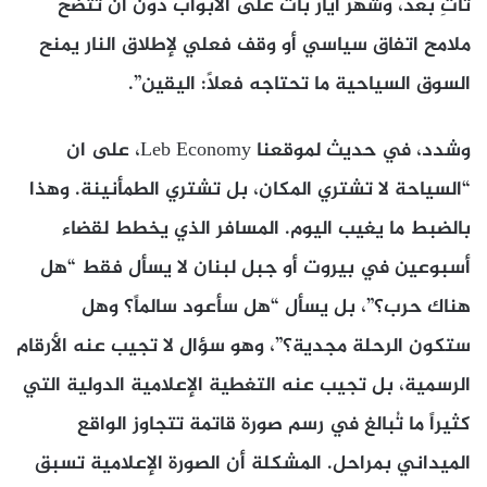
تأتِ بعد، وشهر أيار بات على الأبواب دون أن تتضح
ملامح اتفاق سياسي أو وقف فعلي لإطلاق النار يمنح
السوق السياحية ما تحتاجه فعلاً: اليقين”.
وشدد، في حديث لموقعنا Leb Economy، على ان
“السياحة لا تشتري المكان، بل تشتري الطمأنينة. وهذا
بالضبط ما يغيب اليوم. المسافر الذي يخطط لقضاء
أسبوعين في بيروت أو جبل لبنان لا يسأل فقط “هل
هناك حرب؟”، بل يسأل “هل سأعود سالماً؟ وهل
ستكون الرحلة مجدية؟”، وهو سؤال لا تجيب عنه الأرقام
الرسمية، بل تجيب عنه التغطية الإعلامية الدولية التي
كثيراً ما تُبالغ في رسم صورة قاتمة تتجاوز الواقع
الميداني بمراحل. المشكلة أن الصورة الإعلامية تسبق