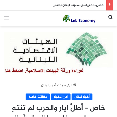
خاص- احتياطي مصرف لبنان بالعملات يرتفع الى 11.5 مليار دولار نهاية تموز … والذهب عند 37.5 مليار!
بحث عن
الق
الرئيسية
/
أخبار لبنان
أخبار لبنان
ابرز الاخبار
مقالات خاصة
خاص – أُطلَّ ايار والحرب لم تنتهِ