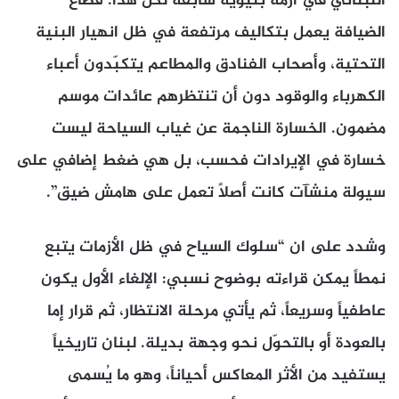
اللبناني في أزمة بنيوية سابقة لكل هذا. قطاع
الضيافة يعمل بتكاليف مرتفعة في ظل انهيار البنية
التحتية، وأصحاب الفنادق والمطاعم يتكبّدون أعباء
الكهرباء والوقود دون أن تنتظرهم عائدات موسم
مضمون. الخسارة الناجمة عن غياب السياحة ليست
خسارة في الإيرادات فحسب، بل هي ضغط إضافي على
سيولة منشآت كانت أصلاً تعمل على هامش ضيق”.
وشدد على ان “سلوك السياح في ظل الأزمات يتبع
نمطاً يمكن قراءته بوضوح نسبي: الإلغاء الأول يكون
عاطفياً وسريعاً، ثم يأتي مرحلة الانتظار، ثم قرار إما
بالعودة أو بالتحوّل نحو وجهة بديلة. لبنان تاريخياً
يستفيد من الأثر المعاكس أحياناً، وهو ما يُسمى