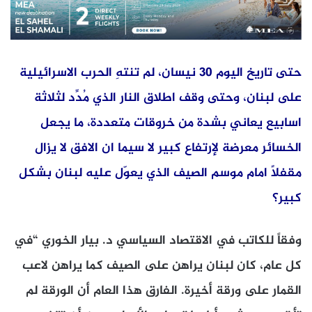
حتى تاريخ اليوم 30 نيسان، لم تنتهِ الحرب الاسرائيلية
على لبنان، وحتى وقف اطلاق النار الذي مُدِّد لثلاثة
اسابيع يعاني بشدة من خروقات متعددة، ما يجعل
الخسائر معرضة لإرتفاع كبير لا سيما ان الافق لا يزال
مقفلاً امام موسم الصيف الذي يعوّل عليه لبنان بشكل
كبير؟
وفقاً للكاتب في الاقتصاد السياسي د. بيار الخوري “في
كل عام، كان لبنان يراهن على الصيف كما يراهن لاعب
القمار على ورقة أخيرة. الفارق هذا العام أن الورقة لم