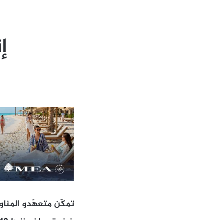
إ
تمكّن متعهّدو المنا