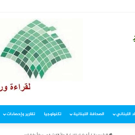
ب أسبوعية منذ أبريل.. “S&P 500” عند مستوى قياسي
د اللبناني
الصحافة اللبنانية
تكنولوجيا
تقارير وإحصاءات