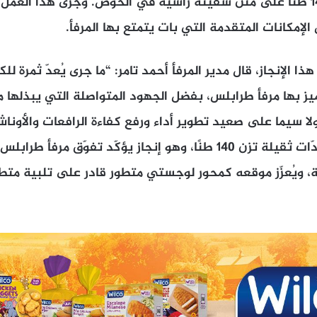
ضخمة يبلغ وزنها 140 طنًا على متن سفينة راسية في الحوض. وجرى هذا العم
لإمكانات المتقدمة التي بات يتمتع بها المرفأ.
 الإنجاز، قال مدير المرفأ أحمد تامر: “ما جرى يُعدّ ثمرة للك
يز بها مرفأ طرابلس، بفضل الجهود المتواصلة التي يبذلها م
ولا سيما على صعيد تطوير أداء ورفع كفاءة الرافعات والأونا
نجحنا في تفريغ معدّات ثقيلة تزن 140 طنًا، وهو إنجاز يؤكّد تفوّق 
، ويُعزّز موقعه كمحور لوجستي متطور قادر على تلبية متط