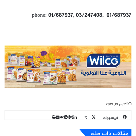
phone: 01/687937, 03/247408, 01/687937
أكتوبر 19, 2019
طباعة
مشاركة
لينكدإن
بينتيريست
فيسبوك
X
عبر
البريد
مقالات ذات صلة