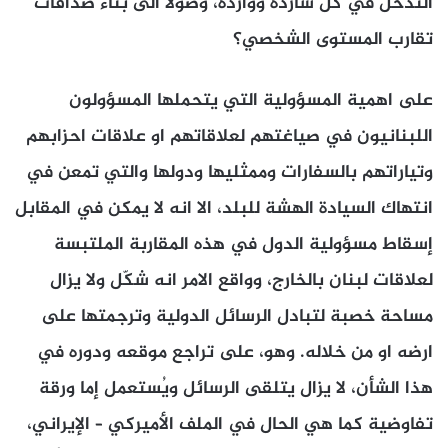
التدخل في كل شاردة وواردة، وصولاً الى بناء صداقات
تقارب المستوى الشخصي؟
على اهمية المسؤولية التي يتحملها المسؤولون
اللبنانيون في صياغتهم لعلاقاتهم او علاقات احزابهم
وتياراتهم بالسفارات وممثليها ودولها والتي تمعن في
انتهاك السيادة الهشة للبلد، الا انه لا يمكن في المقابل
إسقاط مسؤولية الدول في هذه المقاربة الملتبسة
لعلاقات لبنان بالخارج، وواقع الامر انه شكّل ولا يزال
مساحة خصبة لتبادل الرسائل الدولية وترجمتها على
ارضه او من خلاله. وهو، على تراجع موقعه ودوره في
هذا الشأن، لا يزال يتلقى الرسائل ويُستعمل إما ورقة
تفاوضية كما هي الحال في الملف الأميركي – الإيراني،