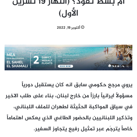
أم بسط نفوذ؟ (النهار 19 تشرين
الأول)
أكتوبر 19, 2022
يروي مرجع حكومي سابق انه كان يستقبل دورياً
مسؤولاً ايرانياً بارزاً من خارج لبنان، بناء على طلب الاخير
في سياق المواكبة الحثيثة لطهران للملف اللبناني،
وتذكير اللبنانيين بالحضور الطاغي الذي يعكس اهتماماً
خاصاً يترجَم عبر تمثيل رفيع يتجاوز السفير.