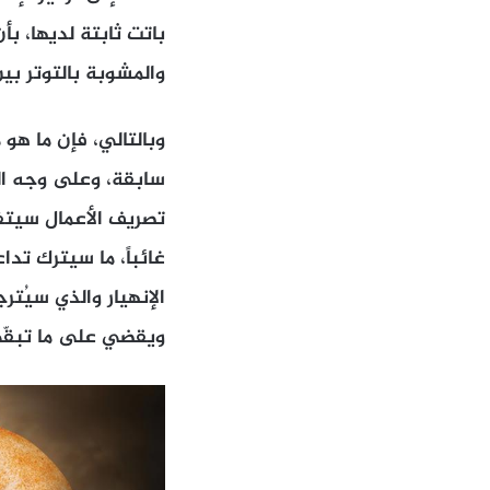
باتت ثابتة لديها، بأ
والمشوبة بالتوتر بين
وبالتالي، فإن ما هو
سابقة، وعلى وجه ال
تصريف الأعمال سيتفا
غائباً، ما سيترك ت
الإنهيار والذي سيُت
ويقضي على ما تبقّى 