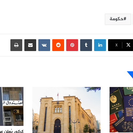
حكومة
لينكدإن
بينتيريست
مشاركة عبر البريد
طباعة
X
كركي يُعلن ع