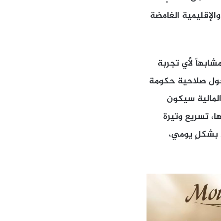
والإقليمية الغامضة
شابهاً لأي تجربة
حول صلاحية حكومة
المالية سيكون
، تسريع وتيرة
 بشكلٍ يومي،