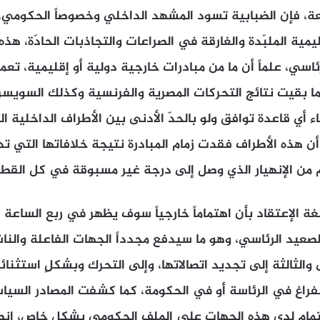
لعة، فإن الضبابية تسود المشهد الداخلي وخصوصاً الحكومي
قليمية الملبّدة والغارقة في الصراعات والتجاذبات الحادّة، هذ
اسي، علماً أن ما من مبادرات خارجية دولية أو إقليمية، تعم
ما بقيت نتائج التحركات المصرية والفرنسية وكذلك السويسر
 أي قاعدة توافق ولو بالحدّ الأدنى بين الأطراف الداخلية ا
ن هذه الأطراف فقدت زمام المبادرة نتيجة خلافاتها التي ت
من الإنهيار الذي وصل إلى درجة غير مسبوقة في كل القطا
غة الإعتقاد بأن اهتماماً خارجياً سوف يظهر في ربع الساعة 
صعيد الرئاسي، وهو ما سيدفع مجدداً الجهات الفاعلة وال
ى والثالثة إلى تجديد اتصالاتها، وإلى التحرك وبشكلٍ استثن
فراغ في الرئاسة أو في الحكومة، كما كشفت المصادر السيا
تمام لدى هذه الجهات على الملف الحكومي بشكلٍ خاص، انطلا