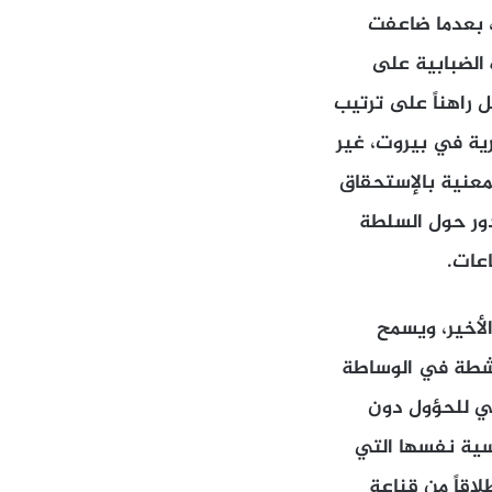
، بعدما ضاعفت
ه الضبابية على
ل راهناً على ترتيب
ية في بيروت، غير
لمعنية بالإستحقاق
دور حول السلطة
عات.
الأخير، ويسمح
ناشطة في الوساطة
ائي للحؤول دون
سية نفسها التي
قاً من قناعةٍ