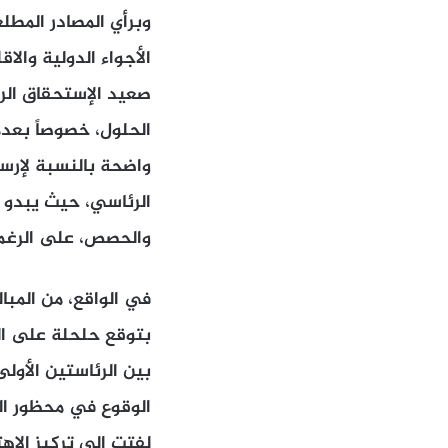
وبرأي المصادر المط
الأجواء الدولية والا
صعيد الإستحقاق الرئ
الحلول، خصوصاً بعد
واضحة بالنسبة لإرساء
الرئاسي، حيث يبدو أ
والحصص، على الرغم 
في الواقع، من المبال
بتوقع حلحلة على ال
بين الرئاستين الأول
الوقوع في محظور ال
لفتت إلى تركيز الإه