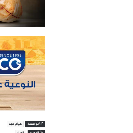
بواسطة
هيام عيد
المصدر
الديار