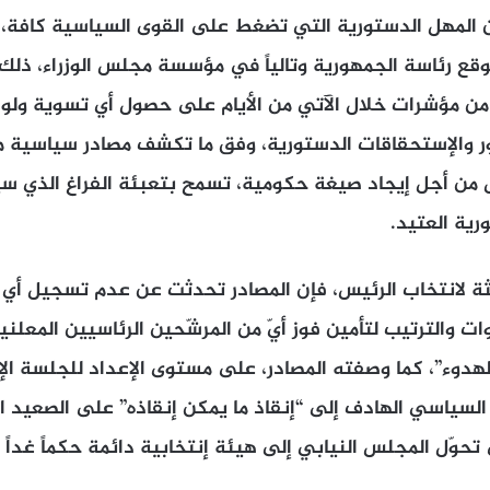
 المهل الدستورية التي تضغط على القوى السياسية كافة، ق
قع رئاسة الجمهورية وتالياً في مؤسسة مجلس الوزراء، ذلك
ن مؤشرات خلال الآتي من الأيام على حصول أي تسوية ولو با
 والإستحقاقات الدستورية، وفق ما تكشف مصادر سياسية 
س من أجل إيجاد صيغة حكومية، تسمح بتعبئة الفراغ الذي س
ية العتيد.
ثة لانتخاب الرئيس، فإن المصادر تحدثت عن عدم تسجيل أي
 والترتيب لتأمين فوز أيّ من المرشّحين الرئاسيين المعلن
الهدوء”، كما وصفته المصادر، على مستوى الإعداد للجلسة ال
السياسي الهادف إلى “إنقاذ ما يمكن إنقاذه” على الصعيد 
حوّل المجلس النيابي إلى هيئة إنتخابية دائمة حكماً غداً