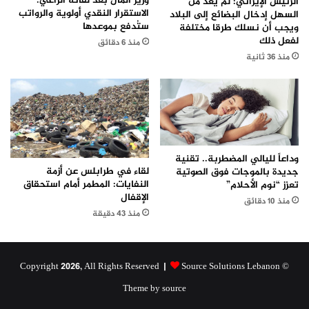
وزير المال بعد لقائه الراعي:
الرئيس الإيراني: لم يعد من
الاستقرار النقدي أولوية والرواتب
السهل إدخال البضائع إلى البلاد
ستُدفع بموعدها
ويجب أن نسلك طرقا مختلفة
لفعل ذلك
منذ 6 دقائق
منذ 36 ثانية
وداعاً لليالي المضطربة.. تقنية
لقاء في طرابلس عن أزمة
جديدة بالموجات فوق الصوتية
النفايات: المطمر أمام استحقاق
تعزز “نوم الأحلام”
الإقفال
منذ 10 دقائق
منذ 43 دقيقة
Source Solutions Lebanon
© Copyright 2026, All Rights Reserved |
Theme by source