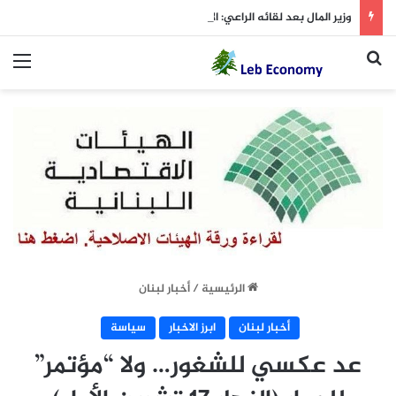
وزير المال بعد لقائه الراعي: الاستقرار النقدي أولوية والرواتب ستُدفع بموعدها
بحث عن
الق
الرئيسية
/
أخبار لبنان
أخبار لبنان
ابرز الاخبار
سياسة
عد عكسي للشغور… ولا “مؤتمر”