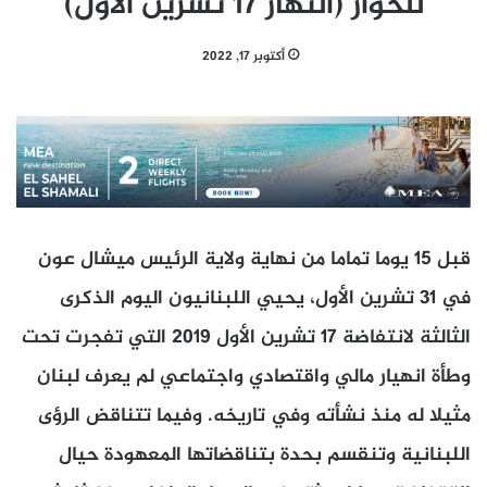
للحوار (النهار 17 تشرين الأول)
أكتوبر 17, 2022
قبل 15 يوما تماما من نهاية ولاية الرئيس ميشال عون
في 31 تشرين الأول، يحيي اللبنانيون اليوم الذكرى
الثالثة لانتفاضة 17 تشرين الأول 2019 التي تفجرت تحت
وطأة انهيار مالي واقتصادي واجتماعي لم يعرف لبنان
مثيلا له منذ نشأته وفي تاريخه. وفيما تتناقض الرؤى
اللبنانية وتنقسم بحدة بتناقضاتها المعهودة حيال