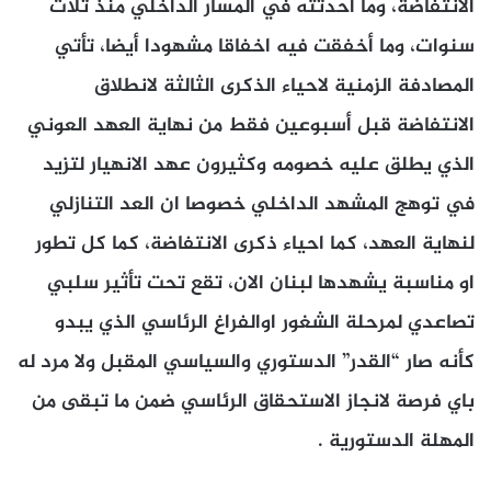
الانتفاضة، وما احدثته في المسار الداخلي منذ ثلاث
سنوات، وما أخفقت فيه اخفاقا مشهودا أيضا، تأتي
المصادفة الزمنية لاحياء الذكرى الثالثة لانطلاق
الانتفاضة قبل أسبوعين فقط من نهاية العهد العوني
الذي يطلق عليه خصومه وكثيرون عهد الانهيار لتزيد
في توهج المشهد الداخلي خصوصا ان العد التنازلي
لنهاية العهد، كما احياء ذكرى الانتفاضة، كما كل تطور
او مناسبة يشهدها لبنان الان، تقع تحت تأثير سلبي
تصاعدي لمرحلة الشغور اوالفراغ الرئاسي الذي يبدو
كأنه صار “القدر” الدستوري والسياسي المقبل ولا مرد له
باي فرصة لانجاز الاستحقاق الرئاسي ضمن ما تبقى من
المهلة الدستورية .