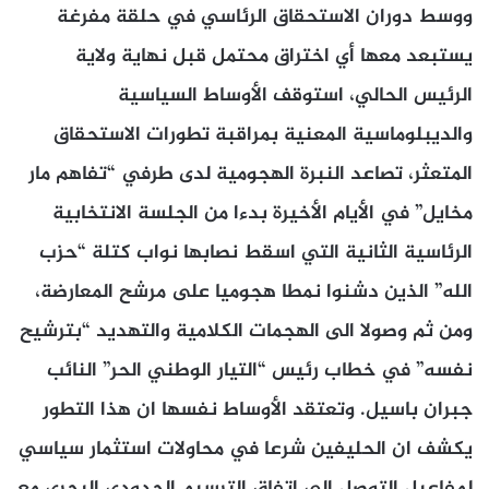
ووسط دوران الاستحقاق الرئاسي في حلقة مفرغة
يستبعد معها أي اختراق محتمل قبل نهاية ولاية
الرئيس الحالي، استوقف الأوساط السياسية
والديبلوماسية المعنية بمراقبة تطورات الاستحقاق
المتعثر، تصاعد النبرة الهجومية لدى طرفي “تفاهم مار
مخايل” في الأيام الأخيرة بدءا من الجلسة الانتخابية
الرئاسية الثانية التي اسقط نصابها نواب كتلة “حزب
الله” الذين دشنوا نمطا هجوميا على مرشح المعارضة،
ومن ثم وصولا الى الهجمات الكلامية والتهديد “بترشيح
نفسه” في خطاب رئيس “التيار الوطني الحر” النائب
جبران باسيل. وتعتقد الأوساط نفسها ان هذا التطور
يكشف ان الحليفين شرعا في محاولات استثمار سياسي
لمفاعيل التوصل الى اتفاق الترسيم الحدودي البحري مع