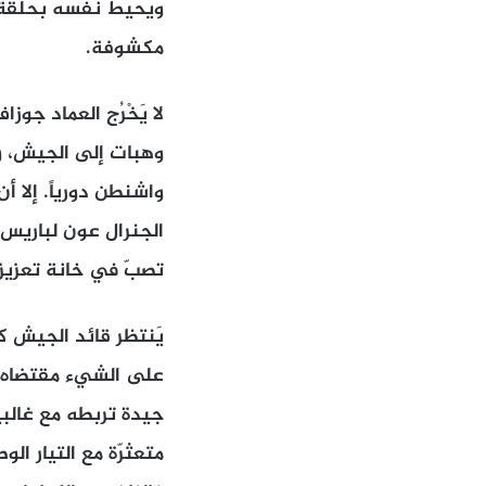
ويحيط نفسه بحلقة ضي
مكشوفة.
لا يَخْرُج العماد جو
وهبات إلى الجيش، ول
واشنطن دورياً. إلا أ
الجنرال عون لباريس 
تصبّ في خانة تعزيز
يَنتظر قائد الجيش ك
على الشيء مقتضاه. و
جيدة تربطه مع غالبي
متعثرّة مع التيار ال