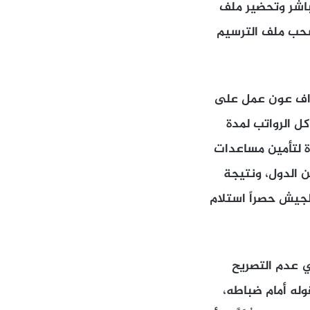
باشر وتحضير ملف
لى نقطة 29 بحراً، إلا أن القصر الجمهوري أصرّ على النقطة 23 وسحب ملف الترسيم
وزاف عون عمل على
ل الرواتب لمدة
دة لتأمين مساعدات
ن الدول، ونتيجة
لجيش حصراً استلام
 عدم التصريح
وله أمام ضباطه،