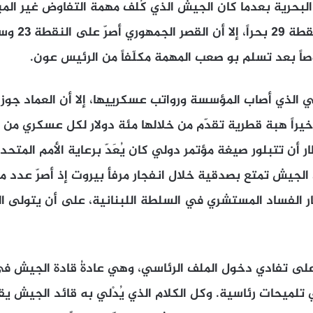
البحرية بعدما كان الجيش الذي كُلف مهمة التفاوض غير الم
الترسيم، يصرّ ع
ً بعد تسلم بو صعب المهمة مكلّفاً من الرئيس عون.
مالي الذي أصاب المؤسسة ورواتب عسكرييها، إلا أن العماد ج
خيراً هبة قطرية تقدّم من خلالها مئة دولار لكل عسكري من ك
 أن تتبلور صيغة مؤتمر دولي كان يُعَدّ برعاية الأمم المتح
الجيش تمتع بصدقية خلال انفجار مرفأ بيروت إذ أصرّ عدد م
ار الفساد المستشري في السلطة اللبنانية، على أن يتولى ا
ى تفادي دخول الملف الرئاسي، وهي عادةُ قادة الجيش في
ي تلميحات رئاسية. وكل الكلام الذي يُدْلي به قائد الجيش يق