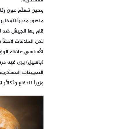
العسكرية.
وحين تَسَلَّمَ عون ر
منصور مديراً للمخاب
لكن الخلافات لاحقاً
الأساسي علاقة الوزي
(باسيل) يرى فيه مرشح
التعيينات العسكرية
وزيراً للدفاع وتَكاثُ