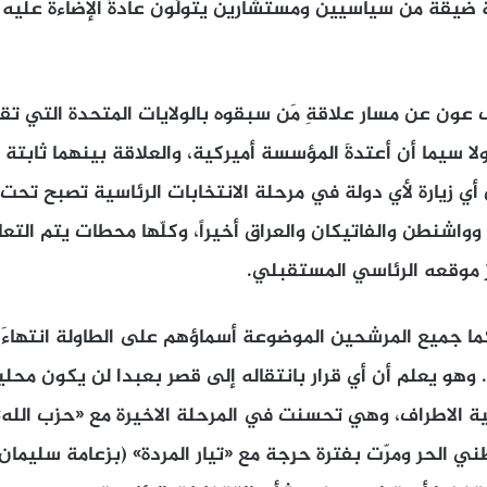
قة من سياسيين ومستشارين يتولّون عادةً الإضاءة عليه في 
زاف عون عن مسار علاقةِ مَن سبقوه بالولايات المتحدة التي تق
ا سيما أن أعتدةَ المؤسسة أميركية، والعلاقة بينهما ثابتة 
ن أي زيارة لأي دولة في مرحلة الانتخابات الرئاسية تصبح تحت 
وواشنطن والفاتيكان والعراق أخيراً، وكلّها محطات يتم الت
 موقعه الرئاسي المستقبلي.
ما جميع المرشحين الموضوعة أسماؤهم على الطاولة انتهاءَ
هو يعلم أن أي قرار بانتقاله إلى قصر بعبدا لن يكون محليا
ة الاطراف، وهي تحسنت في المرحلة الاخيرة مع «حزب الله»، 
وطني الحر ومرّت بفترة حرِجة مع «تيار المردة» (بزعامة سليمان