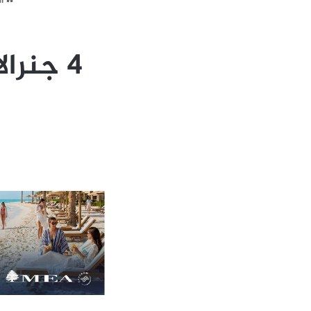
ال
4 جنرا