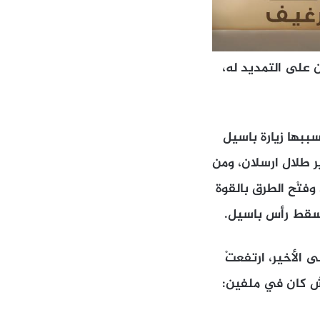
على التمديد له،
 حادثة قبرشمون (صيف 2019) التي كان سببها زيارة باسيل
ر طلال ارسلان، ومن
تظاهرين وفتْح الطرق بالقوة
مسقط رأس باسيل.
ى الأخير، ارتفعتْ
جيش كان في ملفين: