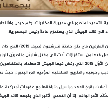
 التمديد لمنصور في مديرية المخابرات، رغم حرص واشنطن 
ود الى قائد الجيش الذي يستمزج عادةً رئيس الجمهورية.
تفاقمت الخلافات بين الطرفين في ظل
ل فيها من استفزازات أدت الى مقتل شابيْن مناصريْن للوزي
ثم تظاهرات 17 تشرين الأوّل 2019 التي رفض فيها الجيش الاصطدام بالم
ديب وجونية والطريق الساحلية المؤدية الى البترون حيث 
صابت بقوةٍ العهدَ وباسيل وتَرافُقِها مع عقوباتٍ أميركية عل
كْم الأمر الواقع. إلا أن التحدي الأكبر الذي واجهه قائد ال