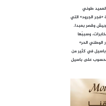
 العميد طوني
 «فجر الجرود» التي
علاقة بين قيادة الجيش وقصر بعبدا.
ابرات، وسببُها
 الوطني الحر»
ت باسيل في كثير من
المحسوب على باسيل