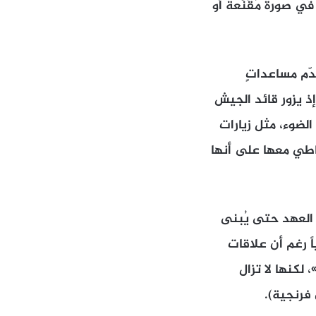
صورة مُقَنَّعة أو
دّم مساعداتٍ
إذ يزور قائد الجيش
الضوء، مثل زيارات
عاطي معها على أنها
 العهد حتى يُبنى
ً رغم أن علاقات
لكنها لا تزال
 فرنجية).