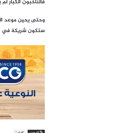
فالناخبون الكبار لم 
وحتى يحين موعد الر
ستكون شريكة في إدارة ا
المصدر
"الراي"