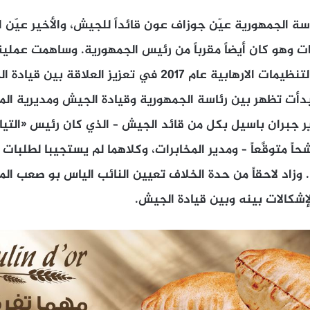
ئاسة الجمهورية عيّن جوزاف عون قائداً للجيش، والأخير عيّن
رات وهو كان أيضاً مقرباً من رئيس الجمهورية. وساهمت عملية
قام بها الجيش ضد التنظيمات الارهابية عام 2017 في تعزيز ال
 بدأت تظهر بين رئاسة الجمهورية وقيادة الجيش ومديرية المخ
ر جبران باسيل بكل من قائد الجيش – الذي كان رئيس «التيار
اً متوقَّعاً – ومدير المخابرات، وكلاهما لم يستجيبا لطلبا
. وزاد لاحقاً من حدة الخلاف تعيين النائب الياس بو صعب 
ر الإشكالات بينه وبين قيادة الجيش.