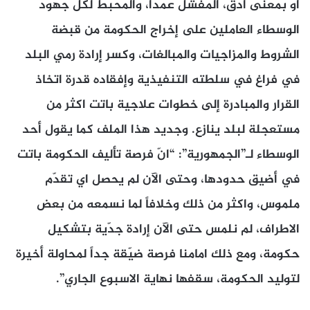
او بمعنى أدق، المفشّل عمداً، والمحبط لكل جهود
الوسطاء العاملين على إخراج الحكومة من قبضة
الشروط والمزاجيات والمبالغات، وكسر إرادة رمي البلد
في فراغ في سلطته التنفيذية وإفقاده قدرة اتخاذ
القرار والمبادرة إلى خطوات علاجية باتت اكثر من
مستعجلة لبلد ينازع. وجديد هذا الملف كما يقول أحد
الوسطاء لـ”الجمهورية”: “انّ فرصة تأليف الحكومة باتت
في أضيق حدودها، وحتى الآن لم يحصل اي تقدّم
ملموس، واكثر من ذلك وخلافاً لما نسمعه من بعض
الاطراف، لم نلمس حتى الآن إرادة جدّية بتشكيل
حكومة، ومع ذلك امامنا فرصة ضيّقة جداً لمحاولة أخيرة
لتوليد الحكومة، سقفها نهاية الاسبوع الجاري”.