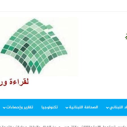
ياً في مؤشرين( إنفوغراف)
د اللبناني
الصحافة اللبنانية
تكنولوجيا
تقارير وإحصاءات