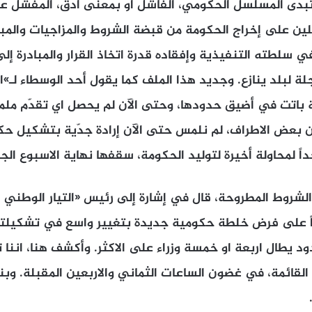
بدّى المسلسل الحكومي، الفاشل او بمعنى أدق، المفشّل عم
ين على إخراج الحكومة من قبضة الشروط والمزاجيات والمبال
ي سلطته التنفيذية وإفقاده قدرة اتخاذ القرار والمبادرة إ
ة لبلد ينازع. وجديد هذا الملف كما يقول أحد الوسطاء لـ»ال
 باتت في أضيق حدودها، وحتى الآن لم يحصل اي تقدّم ملم
من بعض الاطراف، لم نلمس حتى الآن إرادة جدّية بتشكيل حك
اً لمحاولة أخيرة لتوليد الحكومة، سقفها نهاية الاسبوع الجا
لشروط المطروحة، قال في إشارة إلى رئيس «التيار الوطني ا
رّاً على فرض خلطة حكومية جديدة بتغيير واسع في تشكيلته
 يطال اربعة او خمسة وزراء على الاكثر. وأكشف هنا، اننا تل
القائمة، في غضون الساعات الثماني والاربعين المقبلة. وبن