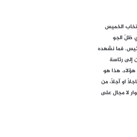
نتخاب الخميس
 ظلّ الجو
ئيس. فما نشهده
 إلى رئاسة
هؤلاء. هذا هو
اً او آجلاً، من
ار لا مجال على