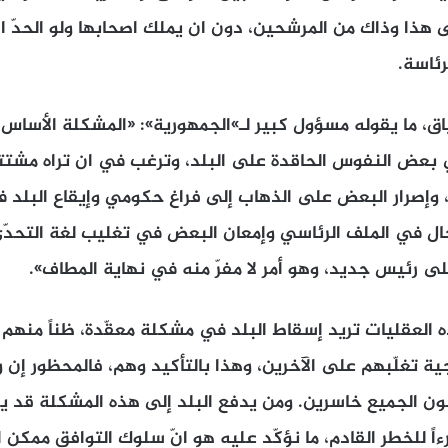
دى هذا وذاك من المرشحين، دون ان يملك اصحابها ولو الحدّ ا
ئاسة.
ق، ما يقوله مسؤول كبير لـ»الجمهورية»: «المشكلة الأساس 
 بعض النفوس الحاقدة على البلد، وترغب في ان تراه مشتتاً
وإصرار البعض على الذهاب إلى فراغ حكومي وإيقاع البلد
ال في الملف الرئاسي وإمعان البعض في تغليب لغة التحدّ
ى رئيس جديد، وهو أمر لا مفرّ منه في نهاية المطاف».
العقليات تريد إسقاط البلد في مشكلة معقّدة، ظناً منهم 
ية تغلّبهم على الآخرين، وهذا بالتأكيد وهم، فالمحظور إن
كون الجميع خاسرين. ومن يدفع البلد إلى هذه المشكلة قد ي
اً للخطر القادم، ما نؤكّد عليه هو انّ سلوك التوافق ممكن ا