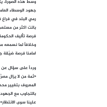
وسط هذه الصورة، يت
جهود الوسطاء العامل
رمي البلد في فراغ ف
باتت اكثر من مستعجل
فرصة تأليف الحكومة
وخلافاً لما نسمعه 
امامنا فرصة ضيّقة جد
ورداً على سؤال عن ا
«ثمة من لا يزال مص
المعروف بتغيير محدود
بالتجاوب مع الجهود 
علينا سوى الانتظار».