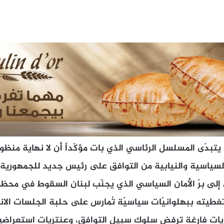
تبدّى المسلسل الرئاسي الذي بات مؤكّداً أن لا نهاية منظورة
السياسية والنيابية من التوافق على رئيس جديد للجمهورية،
إلى برّ الأمان السياسي الذي يجنّب لبنان السقوط في محظو
 تغطيته ببهلوانيّات سياسيّة تُمارس على حلبة الجلسات الان
ّيات فارغة ترفض سلوك سبيل التوافق، وعنتريات استعراضية 