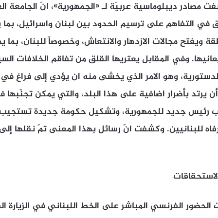
ت مصادر ديبلوماسية عربيّة لـ «الجمهورية»، انّ الجامعة الع
حقق في التفاهم على ترسيم الحدود بين لبنان واسرائيل، بما 
ة ويفتح مجالات الازدهار والانتعاش، وخصوصاً للبنان، بما ي
يعانيها. وفي المقابل يعتريها القلق من تفاقم الخلافات ا
لدستورية، وهو الامر الذي يخشى منه ان يؤدي إلى فراغ في 
ن يرتد بأضرار اضافية على هذا البلد، والتي يمكن تجنّبها 
خاب رئيس جديد للجمهورية، وتشكيل حكومة جديدة تستجيب ل
رفاه للبنانيين. وكشفت انّ رسائل بهذا المعنى تمّ نقلها إلى
لاستحقاقات
 الحضور الفرنسي المباشر على الخط اللبناني في الزيارة ال