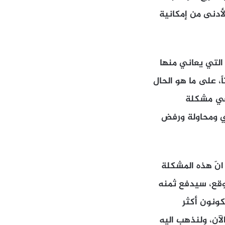
لأدنى من إمكانية
التي يعاني منها
، على ما هو الحال
 في مشكلة
ي ومحاولة ورفض
انّ هذه المشكلة
 وقع، سيدفع ثمنه
كونون أكثر
لآن، ولنذهب اليه