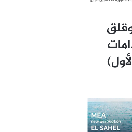
تشرين الأول)
وقلق
امات