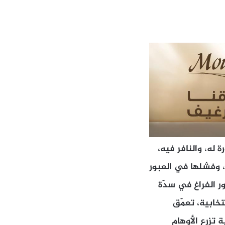
 له، والنافر فيه،
 وفشلها في العبور
ر الفراغ في سدّة
تخابية، تعمّق
تزرع الأوهام