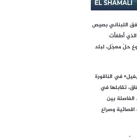
أفق اللبناني بصيص
 الذي أطفأت
 حلّ معجّل، لبلد
فيل» في الناقورة
اق، تقابلها في
 الفاصلة بين
 اقصائية وصراع