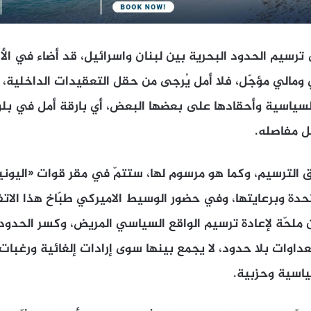
 ترسيم الحدود البحرية بين لبنان واسرائيل، قد أضاء في ال
 ومالي مؤجّل، فلا أمل يُرجى من حقل التعقيدات الداخلية،
سياسية وأحقادها على بعضها البعض، أي بارقة أمل في بلوغ
ل مفاصله.
ق الترسيم، وكما هو مرسوم لها، ستتمّ في مقر قوات «اليوني
حدة وبرعايتها، وفي حضور الوسيط الاميركي طبّاخ هذا الاتف
 ملحّة لإعادة ترسيم الواقع السياسي المريض، وكسر الحدود
داوات بلا حدود، لا يجمع بينها سوى إرادات إلغائية ورغبات
اسية وحزبية.