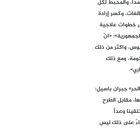
داً، والمحبط لكل
غات، وكسر إرادة
لى خطوات علاجية
جمهورية»: «انّ
وس، واكثر من ذلك
ومة، ومع ذلك
ري».
لحر» جبران باسيل:
ا، مقابل الطرح
قينا وعداً
اءً على ذلك ليس