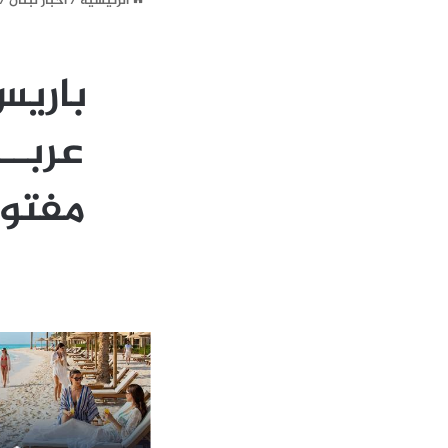
الرئيسية
/
أخبار لبنان
/
باريس
عربــ
مفتوحة (