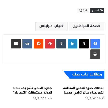
المصدر
المركزية
صحة المواطنين
نواب طرابلس
لينكدإن
بينتيريست
مشاركة عبر البريد
طباعة
مقالات ذات صلة
انتهاك جديد لاتفاق المنطقة
جهود الصدي تثمر بدء سداد
التجريبية: ساتر ترابي جديد!
الدولة مستحقات “الكهرباء”
منذ 46 دقيقة
منذ 57 دقيقة