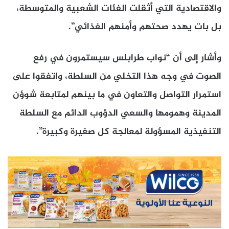
والاقتصادية التي أثقلت الفئات الشعبية والمتوسطة،
بل بات يهدد صحتهم وأمنهم الغذائي”.
وأشار إلى أن “نواب طرابلس سيستمرون في رفع
الصوت في وجه هذا التخلي من السلطة، واتفقوا على
استمرار التواصل والتعاون في ما بينهم لمتابعة شوؤن
المدينة وهمومها والسعي الدؤوب الدائم مع السلطة
التنفيذية المسؤولة لمعالجة كل صغيرة وكبيرة”.