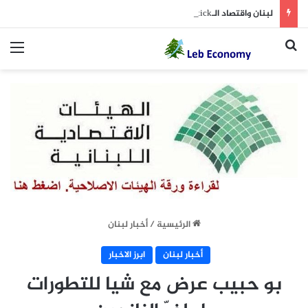
لبنان واقتصاد الـLipstick: من الاستثمار إلى التجميل والرفاهية (الجمهورية 7 آب)
بحث عن
الق
الرئيسية
/
أخبار لبنان
أخبار لبنان
ابرز الاخبار
بو حبيب عرض مع شيا للتطورات