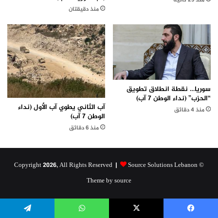
منذ 29 ثانية
منذ دقيقتان
سوريا… نقطة انطلاق تطويق
“الحزب” (نداء الوطن 7 آب)
آب الثاني يطوي آب الأول (نداء
منذ 4 دقائق
الوطن 7 آب)
منذ 6 دقائق
Source Solutions Lebanon
© Copyright 2026, All Rights Reserved |
Theme by source
يسبوك
X
واتساب
تيلقرام