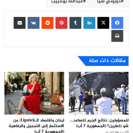
دوروثي شيا
عبدالله بوحبيب
لينكدإن
بينتيريست
مشاركة عبر البريد
طباعة
مقالات ذات صلة
للمسؤولين: نتائج الجرم تتصاعد…
لبنان واقتصاد الـLipstick: من
شو ناطرين؟ (الجمهورية 7 آب)
الاستثمار إلى التجميل والرفاهية
(الجمهورية 7 آب)