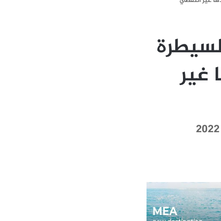
ها غير النفطي
لسيطرة
 غير