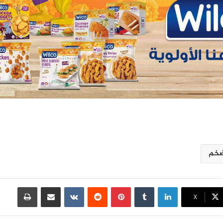
خم
لينكدإن
بينتيريست
مشاركة عبر البريد
طباعة
X