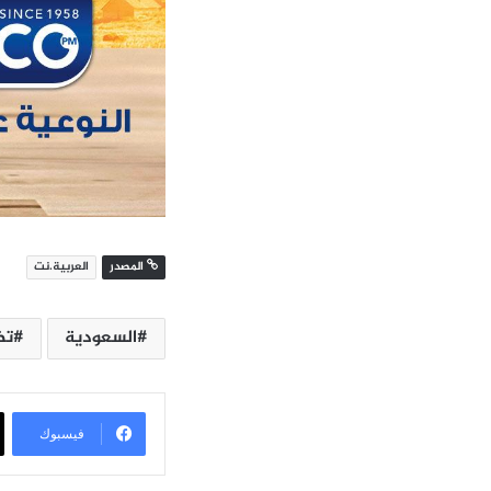
المصدر
العربية.نت
السعودية
تض
فيسبوك