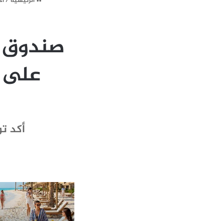
الرئيسية
/
أخ
صندوق ا
على ا
أكد توق