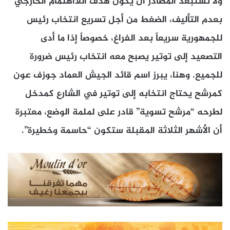
ولا تستبعد المصادر أن يكون هدف اللااهتمام الخارجي
بعدم التأليف، الضغط من أجل تسريع انتخاب رئيس
للجمهورية سريعاً بعد الفراغ، خصوصاً إذا ما أدى
التصعيد إلى توتير يصبح معه انتخاب رئيس ضرورة
للجميع. وهنا، يبرز اسم قائد الجيش العماد جوزف عون
كمرشح يحتاج انتخابه إلى توتير في الشارع كمدخل
لطرحه “مرشح تسوية” قادر على لملمة الوضع، معتبرة
أن الأشهر الثلاثة المقبلة ستكون “حاسمة وخطيرة”.