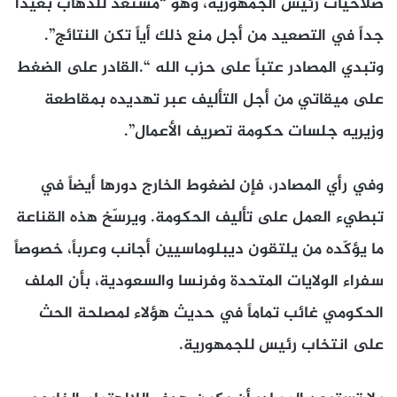
صلاحيات رئيس الجمهورية، وهو “مستعد للذهاب بعيداً
جداً في التصعيد من أجل منع ذلك أياً تكن النتائج”.
وتبدي المصادر عتباً على حزب الله “.القادر على الضغط
على ميقاتي من أجل التأليف عبر تهديده بمقاطعة
وزيريه جلسات حكومة تصريف الأعمال”.
وفي رأي المصادر، فإن لضغوط الخارج دورها أيضاً في
تبطيء العمل على تأليف الحكومة. ويرسّخ هذه القناعة
ما يؤكّده من يلتقون ديبلوماسيين أجانب وعرباً، خصوصاً
سفراء الولايات المتحدة وفرنسا والسعودية، بأن الملف
الحكومي غائب تماماً في حديث هؤلاء لمصلحة الحث
على انتخاب رئيس للجمهورية.