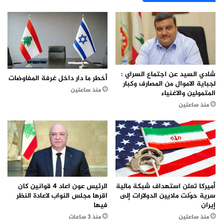
شادي السيد عن اجتماع السراي :
أخطر ما دار داخل غرفة المفاوضات
لجباية الاموال من المصارف وكبار
منذ ساعتين
المتمولين والاغنياء
منذ ساعتين
الرئيس عون اعاد 4 قوانين كان
أميركا تعلن استهداف شبكة مالية
اقرها مجلس النواب لاعادة النظر
سرية حوّلت ملايين الدولارات إلى
فيها
إيران
منذ 3 ساعات
منذ ساعتين