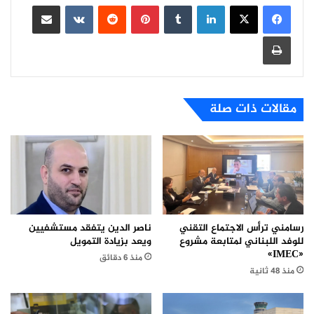
لينكدإن
بينتيريست
مشاركة عبر البريد
طباعة
مقالات ذات صلة
ناصر الدين يتفقد مستشفيين
رسامني ترأس الاجتماع التقني
ويعد بزيادة التمويل
للوفد اللبناني لمتابعة مشروع
«IMEC»
منذ 6 دقائق
منذ 48 ثانية