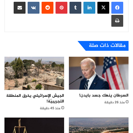
لينكدإن
بينتيريست
مشاركة عبر البريد
طباعة
مقالات ذات صلة
السرطان ينهك جسد بايدن!
الجيش الإسرائيلي يخرق المنطقة
التجريبيّة!
منذ 26 دقيقة
منذ 45 دقيقة