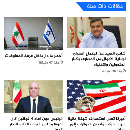
مقالات ذات صلة
شادي السيد عن اجتماع السراي :
أخطر ما دار داخل غرفة المفاوضات
لجباية الاموال من المصارف وكبار
منذ 47 دقيقة
المتمولين والاغنياء
منذ 36 دقيقة
الرئيس عون اعاد 4 قوانين كان
أميركا تعلن استهداف شبكة مالية
اقرها مجلس النواب لاعادة النظر
سرية حوّلت ملايين الدولارات إلى
فيها
إيران