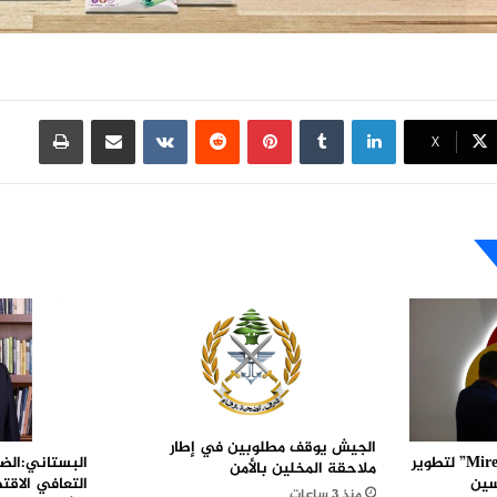
لينكدإن
بينتيريست
مشاركة عبر البريد
طباعة
X
الجيش يوقف مطلوبين في إطار
البستاني:الضر
“غوغل كلاود” تدعم “Mirendil” لتطوير
ملاحقة المخلين بالأمن
التعافي الاقت
سين
منذ 3 ساعات