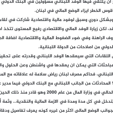
 ان يلتقي فيها الوفد اللبناني مسؤولين في البنك الدولي
اقوس الخطر ايزاء الوضع المالي في لبنان.
 وبشكل دوري وسبق لوفود مالية واقتصادية شاركت في لقاءا
، لكن زيارة الوفد المالي والاقتصادي رفيع المستوى تتخذ 
ف الراهنة وفي ضوء الضغوط المالية والاقتصادية اضافة ال
لدولي من اصلاحات من الدولة اللبنانية.
اللقاءات التي سيعقدها الوفد اللبناني وقدرته على تحقيق
المباحثات التي يمكن ان يعقدها في واشنطن وعن الحلول وال
للبناني، فحاكم مصرف لبنان رياض سلامة له علاقاته مع الم
ويتولى من عام 1993 المحادثات من الجانب اللبناني مع البنك الدولي فيما مدي
بيفاني في موقعه الحالي في وزارة المال من عام 2000 وهو
تدخل في كل مدة ومدة في الازمة المالية والنقدية… وثمة 
جوانب الوضع المالي اكثر من غيره كونه يعرف تفاصيل ودقائق