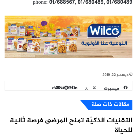
phone: 01/688567, 01/680489, 01/680489
ديسمبر 22, 2019
طباعة
مشاركة
لينكدإن
بينتيريست
فيسبوك
X
عبر
البريد
مقالات ذات صلة
التقنيات الذكيّة تمنح المرضى فرصة ثانية
للحياة