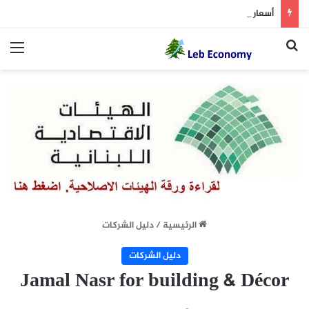
أسعار النفط تسجل خسارة متتالية للأسبوع الثاني.. وبرنت يتداول دون 84 دولاراً
بحث عن
الق
الرئيسية
/
دليل الشركات
دليل الشركات
Jamal Nasr for building & Décor