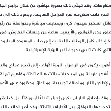
مفاوضات. وقد تجلّى ذلك بصورة مباشرة من خلال تراجع الجا
التي كانت مطروحة في المراحل السابقة. ويعود ذلك إلى نجا
قاتل السفير سيمون كرم، وبمتابعة مباشرة ومتواصلة من رئ
على مدى الثماني والأربعين ساعة من جلسات التفاوض، في 
إدخال كامل المطالب اللبنانية إلى صلب المسودة المطروحة،
تي كانت تلبي بدرجة أكبر الرؤية الإسرائيلية.
كثر أهمية يكمن في الوصول، للمرة الأولى، إلى تصور عملي وآل
 أشهر طويلة من المباحثات، باتت هناك ثلاثة مفاهيم تم ال
لإطلاق النار، ومنطقة تجريبية، ومناطق محظورة على الأعما
وقف إطلاق النار لن يكون إجراء شكليًا أو موقتًا، بل خطوة م
حديدها بالتوافق بين الأطراف الثلاثة. وقد أصر الجانب الل