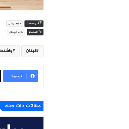
بواسطة
داود رمال
المصدر
نداء الوطن
لبنان
واشنط
فيسبوك
مقالات ذات صلة