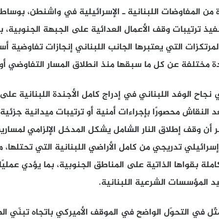
ة من المفاوضات اللبنانية ـ الإسرائيلية في واشنطن، بوساط
يذ ترتيبات وقف الأعمال العدائية على الجبهة الجنوبية، ب
رتكزات التي يعتبرها الجانب اللبناني إنجازات تفاوضية أس
مختلفة عن كل ما سبقها منذ انطلاق المسار التفاوضي أواخ
في نجاح الوفد اللبناني في إدراج كامل الأجندة اللبنانية عل
د النقاش محصورًا بإجراءات أمنية أو ترتيبات ميدانية جزئية
ر أن وقف إطلاق النار الشامل يشكل المدخل الإلزامي لمساري
سرائيلي تدريجي من كامل الأراضي اللبنانية التي تحتلها، 
كاملة بقواها الذاتية على المناطق الجنوبية، بما يؤدي عملي
يد المؤسسات الشرعية اللبنانية.
تمثّل في التحوّل الواضح في الموقف الأميركي باتجاه تبنّي ال