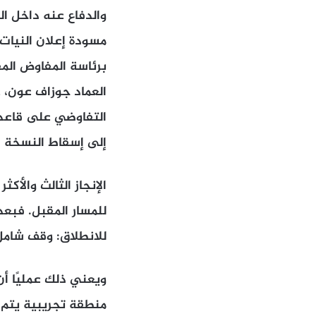
والدفاع عنه داخل ال
مسودة إعلان النيات 
برئاسة المفاوض الم
العماد جوزاف عون، 
التفاوضي على قاعدة 
إلى إسقاط النسخة ال
الإنجاز الثالث والأ
للمسار المقبل. فبعد
للانطلاق: وقف شامل 
ويعني ذلك عمليًا أن 
منطقة تجريبية يتم ت