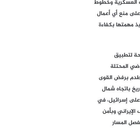
ات العسكرية وخطوط
على منع أي أعمال
يذ مهمتها بكفاءة
حة لتطبيق
ي استعادة الأراضي المحتلة
صطدم برفض القوى
ريخ باتجاه شمال
 على إسرائيل، في
 الإيراني وبأمن
بفصل المسار