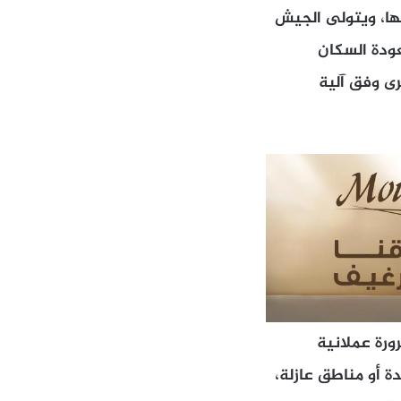
نها، ويتولى الجيش
عودة السكان
رى وفق آلية
ورة عملانية
 أو مناطق عازلة،