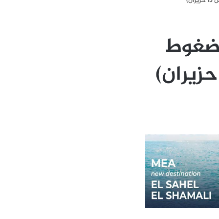
ن)
لضغوط