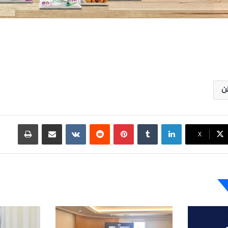
ن
لينكدإن
بينتيريست
مشاركة عبر البريد
طباعة
X