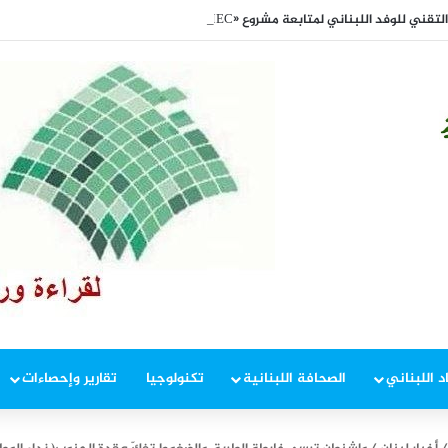
قني للوفد اللبناني لمتابعة مشروع «IMEC»
د اللبناني
الصحافة اللبنانية
تكنولوجيا
تقارير وإحصاءات