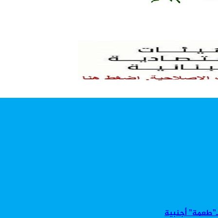
بـ”طعمة” أجنبية