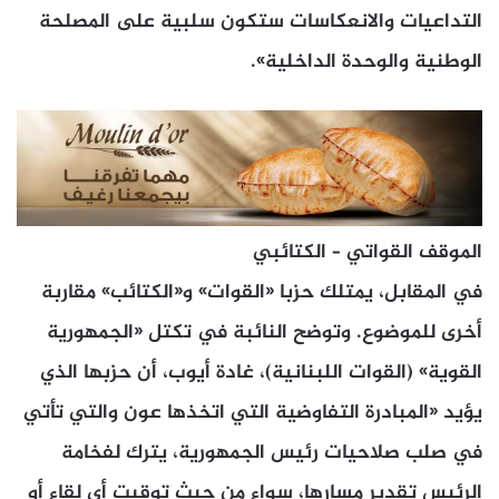
التداعيات والانعكاسات ستكون سلبية على المصلحة
الوطنية والوحدة الداخلية».
الموقف القواتي – الكتائبي
في المقابل، يمتلك حزبا «القوات» و«الكتائب» مقاربة
أخرى للموضوع. وتوضح النائبة في تكتل «الجمهورية
القوية» (القوات اللبنانية)، غادة أيوب، أن حزبها الذي
يؤيد «المبادرة التفاوضية التي اتخذها عون والتي تأتي
في صلب صلاحيات رئيس الجمهورية، يترك لفخامة
الرئيس تقدير مسارها، سواء من حيث توقيت أي لقاء أو