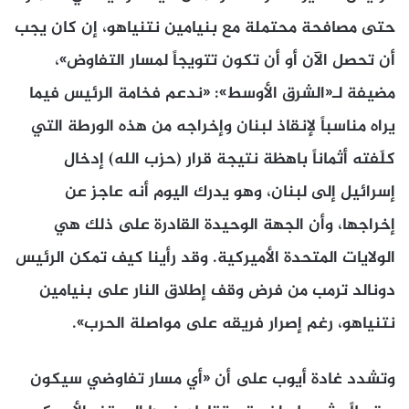
حتى مصافحة محتملة مع بنيامين نتنياهو، إن كان يجب
أن تحصل الآن أو أن تكون تتويجاً لمسار التفاوض»،
مضيفة لـ«الشرق الأوسط»: «ندعم فخامة الرئيس فيما
يراه مناسباً لإنقاذ لبنان وإخراجه من هذه الورطة التي
كلّفته أثماناً باهظة نتيجة قرار (حزب الله) إدخال
إسرائيل إلى لبنان، وهو يدرك اليوم أنه عاجز عن
إخراجها، وأن الجهة الوحيدة القادرة على ذلك هي
الولايات المتحدة الأميركية. وقد رأينا كيف تمكن الرئيس
دونالد ترمب من فرض وقف إطلاق النار على بنيامين
نتنياهو، رغم إصرار فريقه على مواصلة الحرب».
وتشدد غادة أيوب على أن «أي مسار تفاوضي سيكون