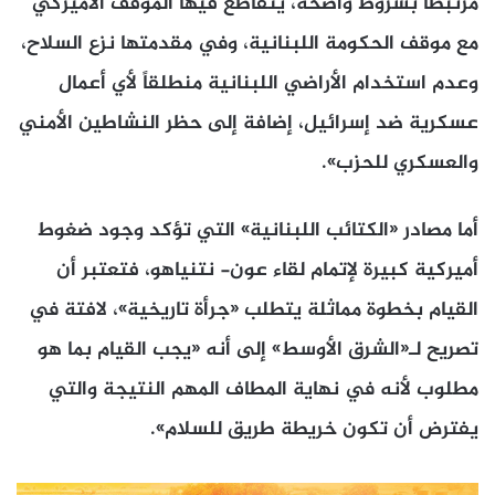
مرتبطاً بشروط واضحة، يتقاطع فيها الموقف الأميركي
مع موقف الحكومة اللبنانية، وفي مقدمتها نزع السلاح،
وعدم استخدام الأراضي اللبنانية منطلقاً لأي أعمال
عسكرية ضد إسرائيل، إضافة إلى حظر النشاطين الأمني
والعسكري للحزب».
أما مصادر «الكتائب اللبنانية» التي تؤكد وجود ضغوط
أميركية كبيرة لإتمام لقاء عون- نتنياهو، فتعتبر أن
القيام بخطوة مماثلة يتطلب «جرأة تاريخية»، لافتة في
تصريح لـ«الشرق الأوسط» إلى أنه «يجب القيام بما هو
مطلوب لأنه في نهاية المطاف المهم النتيجة والتي
يفترض أن تكون خريطة طريق للسلام».