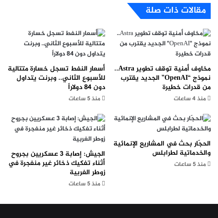
مقالات ذات صلة
مخاوف أمنية توقف تطوير Astra..
أسعار النفط تسجل خسارة متتالية
نموذج “OpenAI” الجديد يقترب
للأسبوع الثاني.. وبرنت يتداول
من قدرات خطيرة
دون 84 دولاراً
منذ 4 ساعات
منذ 5 ساعات
الحجّار بحث في المشاريع الإنمائية
والخدماتية لطرابلس
الجيش: إصابة 3 عسكريين بجروح
أثناء تفكيك ذخائر غير منفجرة في
منذ 5 ساعات
زوطر الغربية
منذ 5 ساعات