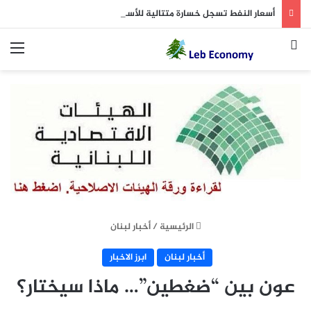
أسعار النفط تسجل خسارة متتالية للأسبوع الثاني.. وبرنت يتداول دون 84 دولاراً
بحث عن
الق
الرئيسية
/
أخبار لبنان
أخبار لبنان
ابرز الاخبار
عون بين “ضغطين”… ماذا سيختار؟