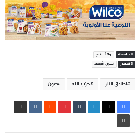
بواسطة
بولا أسطيح
المصدر
الشرق الأوسط
اطلاق النار
حزب الله
عون
لينكدإن
بينتيريست
مشاركة عبر البريد
طباعة