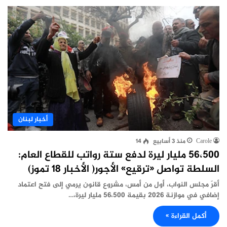
أخبار لبنان
Carole
منذ 3 أسابيع
14
56،500 مليار ليرة لدفع ستة رواتب للقطاع العام:
السلطة تواصل «ترقيع» الأجور( الأخبار 18 تموز)
أقرّ مجلس النواب، أول من أمس، مشروع قانون يرمي إلى فتح اعتماد
إضافي في موازنة 2026 بقيمة 56،500 مليار ليرة،…
أكمل القراءة »