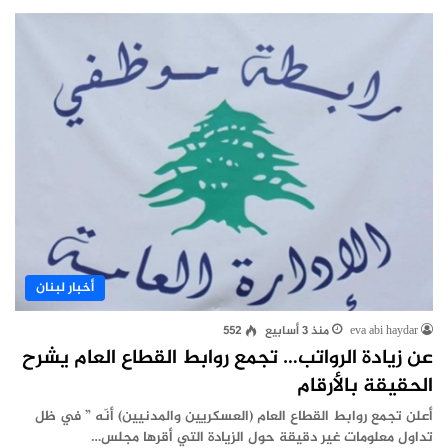
أخبار لبنان
eva abi haydar
منذ 3 أسابيع
552
عن زيادة الرواتب… تجمع روابط القطاع العام يشرح
الحقيقة بالأرقام
أعلن تجمع روابط القطاع العام (العسكريين والمدنيين) أنّه ” في ظل
تداول معلومات غير دقيقة حول الزيادة التي أقرها مجلس…