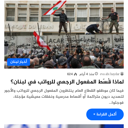
أخبار لبنان
eva abi haydar
منذ 4 أيام
624
لماذا قُسّط المفعول الرجعي للرواتب في لبنان؟
فيما كان موظفو القطاع العام ينتظرون المفعول الرجعي للرواتب والأجور
لتسديد ديون متراكمة أو أقساط مدرسية ونفقات معيشية مؤجلة،
فوجئوا…
أكمل القراءة »