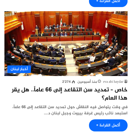
أكمل القراءة »
أخبار لبنان
eva abi haydar
منذ أسبوعين
2٬274
خاص – تمديد سن التقاعد إلى 66 عاماً.. هل يقر
هذا العام؟
في وقت يتواصل فيه النقاش حول تمديد سن التقاعد إلى 66 عاماً،
استبعد نائب رئيس غرفة بيروت وجبل لبنان د.…
أكمل القراءة »