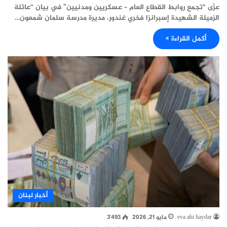
عزّى “تجمع روابط القطاع العام – عسكريين ومدنيين” في بيان “عائلة
الزميلة الشهيدة إسبرانزا فخري غندور، مديرة مدرسة سلمان شمعون…
أكمل القراءة »
أخبار لبنان
eva abi haydar
مايو 21, 2026
3٬493