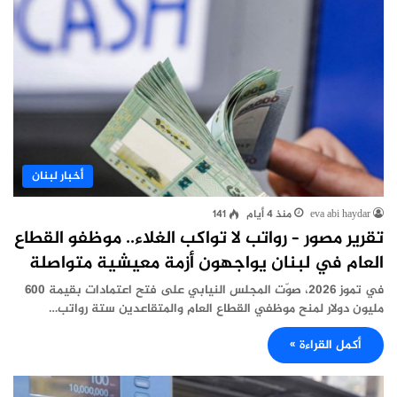
أخبار لبنان
eva abi haydar
منذ 4 أيام
141
تقرير مصور – رواتب لا تواكب الغلاء.. موظفو القطاع
العام في لبنان يواجهون أزمة معيشية متواصلة
في تموز 2026، صوّت المجلس النيابي على فتح اعتمادات بقيمة 600
مليون دولار لمنح موظفي القطاع العام والمتقاعدين ستة رواتب…
أكمل القراءة »