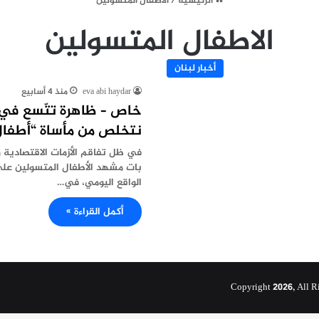
الرئيسية
/
الاطفال المتسولين
الاطفال المتسولين
أخبار لبنان
eva abi haydar
منذ 4 أسابيع
خاص – ظاهرة تتّسع في 
نتخلص من مأساة “أطفال 
في ظل تفاقم الأزمات الاقتصادية و
بات مشهد الأطفال المتسولين على إ
الواقع اليومي، في…
أكمل القراءة »