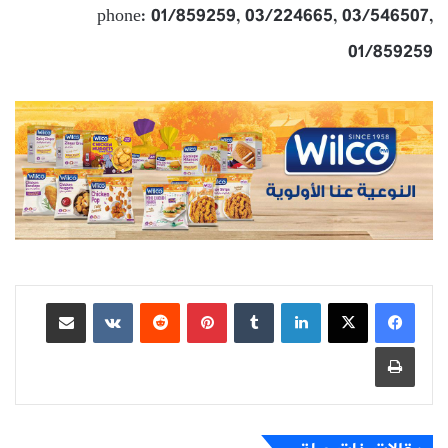
phone: 01/859259, 03/224665, 03/546507,
01/859259
لينكدإن
بينتيريست
مشاركة عبر البريد
طباعة