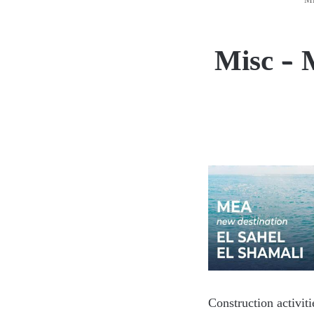
Mi
Misc – 
Construction activit