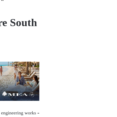
ا
re South
l engineering works –