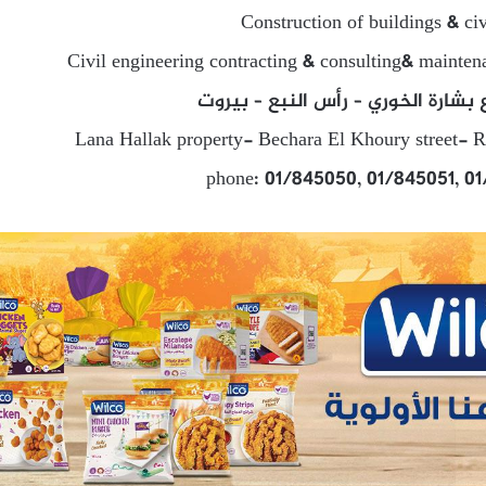
Construction of buildings & ci
Civil engineering contracting & consulting& maintena
 بشارة الخوري – رأس النبع – بيروت
Lana Hallak property- Bechara El Khoury street- R
phone: 01/845050, 01/845051, 0