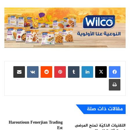
لينكدإن
بينتيريست
مشاركة عبر البريد
طباعة
مقالات ذات صلة
Haroutioun Fenerjian Trading
التقنيات الذكيّة تمنح المرضى
Est