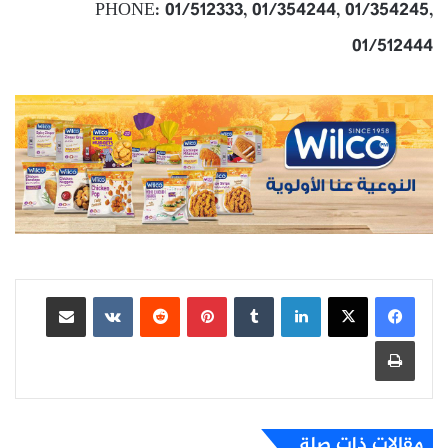
PHONE: 01/512333, 01/354244, 01/354245,
01/512444
لينكدإن
بينتيريست
مشاركة عبر البريد
طباعة
مقالات ذات صلة