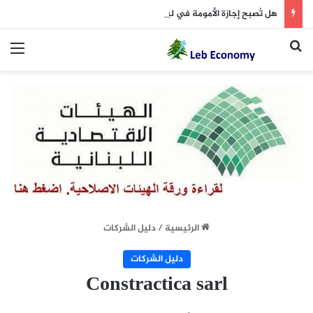
هل تُصبح إجازة الأمومة في لبنان 14 أسبوعاً؟
بحث عن
الق
الرئيسية
/
دليل الشركات
دليل الشركات
Constractica sarl