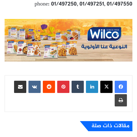
phone: 01/497250, 01/497251, 01/497550
لينكدإن
بينتيريست
مشاركة عبر البريد
طباعة
مقالات ذات صلة