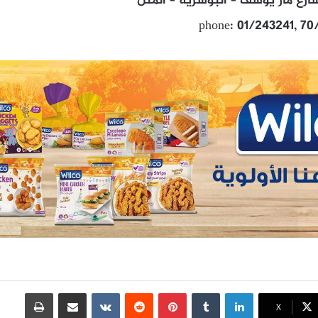
رع مار يوسف – البوشرية – المتن
phone: 01/243241, 70
لينكدإن
بينتيريست
مشاركة عبر البريد
طباعة
X