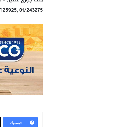
ملك جورج غصين – شا
/125925, 01/243275
فيسبوك