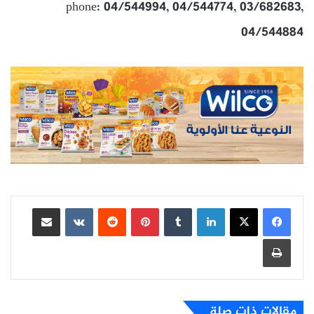
phone: 04/544994, 04/544774, 03/682683,
04/544884
لينكدإن
بينتيريست
مشاركة عبر البريد
طباعة
مقالات ذات صلة