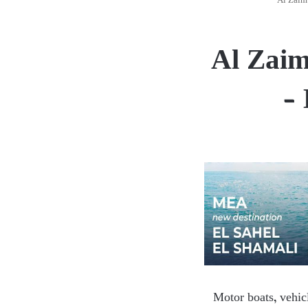
Al Zaim 
Al Zaim
–
Motor boats, vehicl