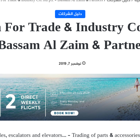
ية
/
دليل الشركات
/
For Trade & Industry Co. ltd p.c – Bassam Al Zaim & Partners
دليل الشركات
 For Trade & Industry Co.
 Bassam Al Zaim & Partne
نوفمبر 7, 2019
es, escalators and elevators… – Trading of parts & accessories