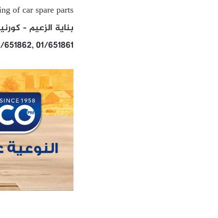
ing of car spare parts
بناية الزعيم – كورن
3/651862, 01/651861