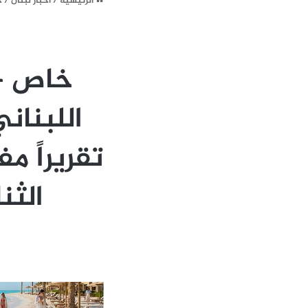
الرئيسية
/
أخبار لبنان
/
خاص – 
تقريراً مف
الثن