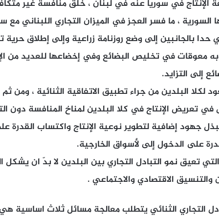
الإنتاج في سوريا عنه في لبنان ، خلق منافسة غير متكاف
ها السورية ، ما فسر العجز في الميزان التجاري اللبناني مع سو
الذي حدا بالجانبين إلى وضع روزنامة زراعية وإلى إطلاق حرية 
وبه معوقات في تخليص البضائع وفي إخضاعها للعديد من الإج
ع إلى التزايد.
د لكلا البلدين من جراء تطبيق الاتفاقية الثنائية ، ومن ثم ا
ثل في تعريض الإنتاج في كلا البلدين لمناخ المنافسة دون ال
ببذل جهود إضافية لتطوير نوعية الإنتاج واكتساب القدرة عل
قدرة على الدخول إلى لأسواق الخارجية.
لتي تعيق نمو التبادل التجاري بين البلدين لا بدّ ان يشكل 
ن والتنسيق الاقتصادي والاجتماعي .
دل التجاري الثنائي يتطلب معالجة مسائل ثلاث اساسية هي 