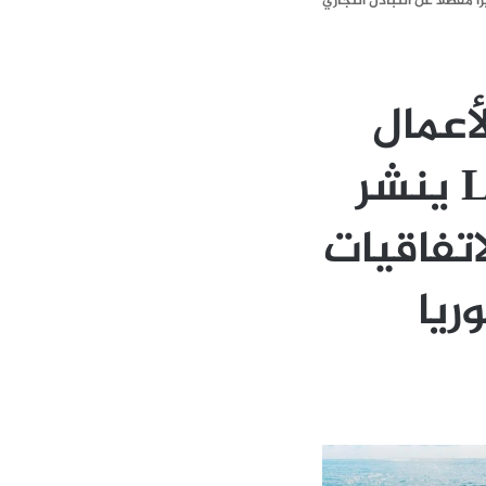
عمال اللبناني – السوري .. Leb Economy ينشر تقريراً مفصلاً عن التبادل التجاري
أعمال
اللبناني – السوري .. Leb Economy ينشر
لاتفاقيات
ريا