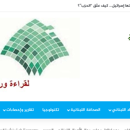
ها إسرائيل… كيف علّق “الحزب”؟
د اللبناني
الصحافة اللبنانية
تكنولوجيا
تقارير وإحصاءات