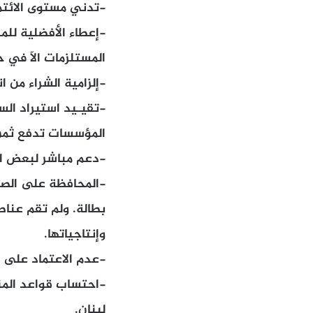
-تدني مستوى الائتم
-إعطاء الأفضلية للم
المستلزمات الاّ في ح
-إلزامية الشراء من ان
-تقيـيد استيراد ال
المؤسسات تدفع ثمن 
-دعم مباشر لبعض ال
-المحافظة على الصنا
بطالة. ولم تقم عناص
وإنتاجياتها.
-عدم الاعتماد على ق
-احتساب قواعد المنش
لبنان.