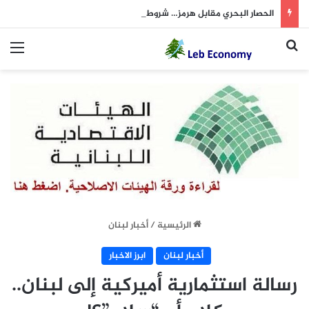
الحصار البحري مقابل هرمز… شروط متبادلة بين واشنطن وطهران
بحث عن
الق
الرئيسية
/
أخبار لبنان
أخبار لبنان
ابرز الاخبار
رسالة استثمارية أميركية إلى لبنان..