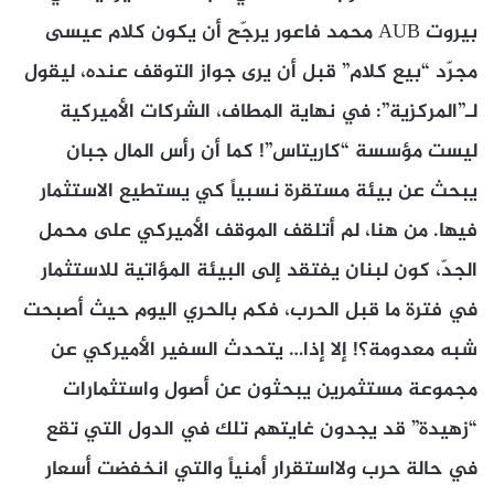
بيروت AUB محمد فاعور يرجّح أن يكون كلام عيسى
مجرّد “بيع كلام” قبل أن يرى جواز التوقف عنده، ليقول
لـ”المركزية”: في نهاية المطاف، الشركات الأميركية
ليست مؤسسة “كاريتاس”! كما أن رأس المال جبان
يبحث عن بيئة مستقرة نسبياً كي يستطيع الاستثمار
فيها. من هنا، لم أتلقف الموقف الأميركي على محمل
الجدّ، كون لبنان يفتقد إلى البيئة المؤاتية للاستثمار
في فترة ما قبل الحرب، فكم بالحري اليوم حيث أصبحت
شبه معدومة؟! إلا إذا… يتحدث السفير الأميركي عن
مجموعة مستثمرين يبحثون عن أصول واستثمارات
“زهيدة” قد يجدون غايتهم تلك في الدول التي تقع
في حالة حرب ولااستقرار أمنياً والتي انخفضت أسعار