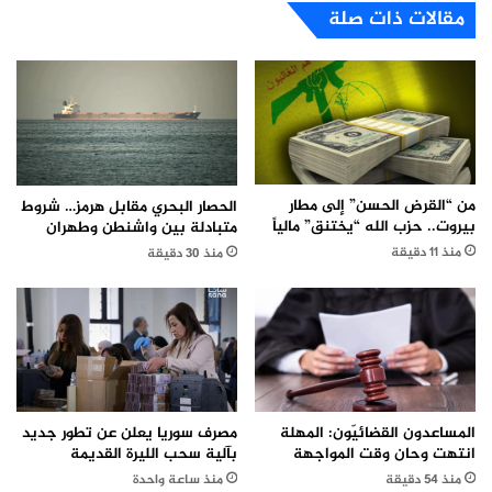
مقالات ذات صلة
من “القرض الحسن” إلى مطار
الحصار البحري مقابل هرمز… شروط
بيروت.. حزب الله “يختنق” مالياً
متبادلة بين واشنطن وطهران
منذ 11 دقيقة
منذ 30 دقيقة
مصرف سوريا يعلن عن تطور جديد
المساعدون القضائيّون: المهلة
بآلية سحب الليرة القديمة
انتهت وحان وقت المواجهة
منذ ساعة واحدة
منذ 54 دقيقة