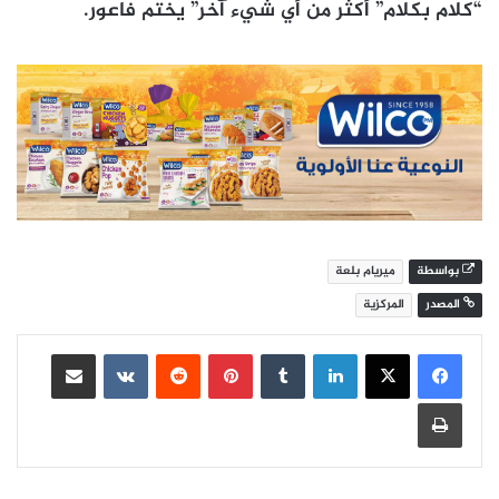
“كلام بكلام” أكثر من أي شيء آخر” يختم فاعور.
بواسطة
ميريام بلعة
المصدر
المركزية
لينكدإن
بينتيريست
مشاركة عبر البريد
طباعة