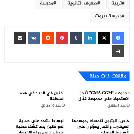
تربية
صفوف الثانوية
مدرسة
مدرسة بيروت
لينكدإن
بينتيريست
مشاركة عبر البريد
طباعة
مقالات ذات صلة
مجموعة “CMA CGM” تُنجز
تقنين في المياه في هذه
الاستحواذ على مجموعة فتّال
المنطقة
منذ 6 دقائق
منذ 10 دقائق
خاص- البترون تتمسك بموسمها
البساط يشدد على حماية
الصيفي… والتجار يعوّلون على
المواطنين بعد كشف عملية
الأسابيع المقبلة
احتيال باسم وزارة الاقتصاد